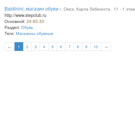
Baldinini, магазин обуви
г. Омск, Карла Либкнехта , 11 - 1 эта
http://www.stepclub.ru
Основной:
24-83-33
Раздел:
Обувь
Теги:
Магазины обувные
←
1
2
3
4
5
6
7
8
9
10
→