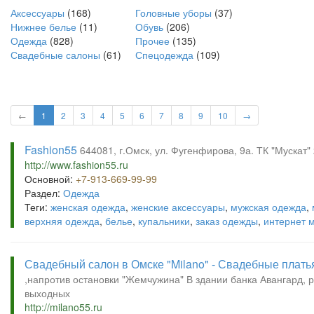
Аксессуары
(168)
Головные уборы
(37)
Нижнее белье
(11)
Обувь
(206)
Одежда
(828)
Прочее
(135)
Свадебные салоны
(61)
Спецодежда
(109)
←
1
2
3
4
5
6
7
8
9
10
→
Fashion55
644081, г.Омск, ул. Фугенфирова, 9а. ТК "Мускат" 
http://www.fashion55.ru
Основной:
+7-913-669-99-99
Раздел:
Одежда
Теги:
женская одежда
,
женские аксессуары
,
мужская одежда
,
верхняя одежда
,
белье
,
купальники
,
заказ одежды
,
интернет 
Свадебный салон в Омске "Milano" - Свадебные плать
,напротив остановки "Жемчужина" В здании банка Авангард, 
выходных
http://milano55.ru