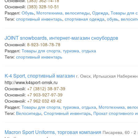
Основной:
(383) 362-14-18
Основной:
(383) 328-10-51
Раздел:
Обувь
,
Мототехника, велосипеды
,
Одежда
,
Товары для с
Теги:
спортивный инвентарь
,
спортивная одежда
,
обувь
,
велосип
JOINT snowboards, интернет-магазин сноубордов
Основной:
8-923-108-78-78
Раздел:
Товары для спорта, туризма, отдыха
Теги:
спортивный инвентарь
K-4 Sport, спортивный магазин
г. Омск, Иртышская Набережн
http://www.k4sport-omsk.ru
Основной:
+7 (3812) 38-97-39
Основной:
+7 903-927-97-39
Основной:
+7 962 032 49 42
Раздел:
Товары для спорта, туризма, отдыха
,
Мототехника, вело
Теги:
Велосипеды
,
Спортивный инвентарь
,
Прокат спортивного 
Macron Sport Uniforms, торговая компания
Писарева, 60 - 2