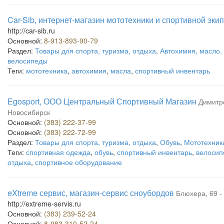
Car-Sib, интернет-магазин мототехники и спортивной эки
http://car-sib.ru
Основной:
8-913-893-90-79
Раздел:
Товары для спорта, туризма, отдыха
,
Автохимия, масло,
велосипеды
Теги:
мототехника
,
автохимия
,
масла
,
спортивный инвентарь
Egosport, ООО Центральный Спортивный Магазин
Димитро
Новосибирск
Основной:
(383) 222-37-99
Основной:
(383) 222-72-99
Раздел:
Товары для спорта, туризма, отдыха
,
Обувь
,
Мототехник
Теги:
спортивная одежда
,
обувь
,
спортивный инвентарь
,
велосип
отдыха
,
спортивное оборудование
eXtreme сервис, магазин-сервис сноубордов
Блюхера, 69 - 
http://extreme-servis.ru
Основной:
(383) 239-52-24
Основной:
8-983-310-52-24