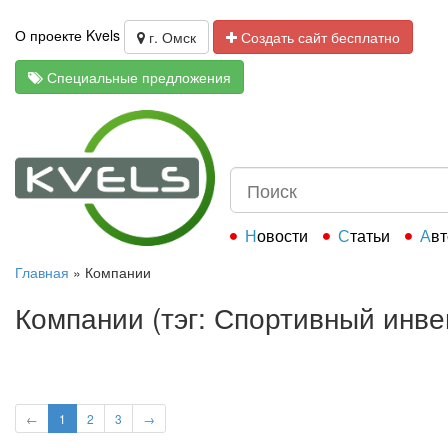
О проекте Kvels
г. Омск
Создать сайт бесплатно
Специальные предложения
Новости
Статьи
Ав
Главная
»
Компании
Компании (тэг: Спортивный инве
←
1
2
3
→