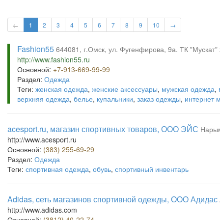
←
1
2
3
4
5
6
7
8
9
10
→
Fashion55
644081, г.Омск, ул. Фугенфирова, 9а. ТК "Мускат" 
http://www.fashion55.ru
Основной:
+7-913-669-99-99
Раздел:
Одежда
Теги:
женская одежда
,
женские аксессуары
,
мужская одежда
,
верхняя одежда
,
белье
,
купальники
,
заказ одежды
,
интернет 
acesport.ru, магазин спортивных товаров, ООО ЭЙС
Нарым
http://www.acesport.ru
Основной:
(383) 255-69-29
Раздел:
Одежда
Теги:
спортивная одежда
,
обувь
,
спортивный инвентарь
Adidas, cеть магазинов спортивной одежды, ООО Адидас
http://www.adidas.com
Основной:
(3812) 40-22-74