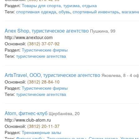
Раздел:
Товары для спорта, туризма, отдыха
Теги:
спортивная одежда
,
обувь
,
спортивный инвентарь
,
магазин
Anex Shop, туристическое агентство
Пушкина, 99
http://www.anextour.com
Основной:
(3812) 37-07-92
Раздел:
Туристические фирмы
Теги:
туристические агентства
ArtsTravel, ООО, туристическое агентство
Яковлева, 8 - 4 оф
Основной:
(3812) 28-84-10
Раздел:
Туристические фирмы
Теги:
туристические агентства
Atom, фитнес-клуб
Щербанёва, 20
http://www.club-atom.ru
Основной:
(3812) 20-11-37
Раздел:
Тренажерные залы
Теги:
Фитнес клубы
,
Тренажерные залы
,
Студии загара
,
Услуги м