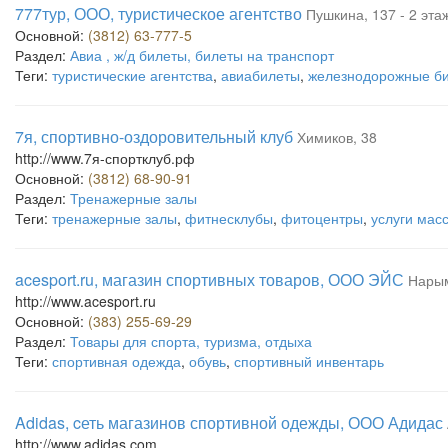
777тур, ООО, туристическое агентство
Пушкина, 137 - 2 эт
Основной:
(3812) 63-777-5
Раздел:
Авиа , ж/д билеты, билеты на транспорт
Теги:
туристические агентства
,
авиабилеты
,
железнодорожные б
7я, спортивно-оздоровительный клуб
Химиков, 38
http://www.7я-спортклуб.рф
Основной:
(3812) 68-90-91
Раздел:
Тренажерные залы
Теги:
тренажерные залы
,
фитнесклубы
,
фитоцентры
,
услуги мас
acesport.ru, магазин спортивных товаров, ООО ЭЙС
Нарым
http://www.acesport.ru
Основной:
(383) 255-69-29
Раздел:
Товары для спорта, туризма, отдыха
Теги:
спортивная одежда
,
обувь
,
спортивный инвентарь
Adidas, cеть магазинов спортивной одежды, ООО Адидас
http://www.adidas.com