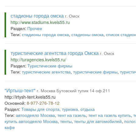
стадионы города омска
г. Омск
http://www.stadiums.kvels55.ru
Раздел:
Прочее
Теги:
стадионы города омска
,
стадионы омска
,
список стадио
туристические агентства города Омска
г. Омск
http://turagencies.kvels55.ru/
Раздел:
Туристические фирмы
Теги:
туристические агентства
,
туристические фирмы
,
туристи
"Иртыш-тент"
г. Москва Бутовский тупик 14 оф.211
http://irtysh-tent.kvels55.ru
Основной:
8-977-276-78-12
Раздел:
Товары для спорта, туризма, отдыха
Теги:
автоодеяло Москва
,
тент на газель
,
тент на газель купить
,
т
купить автоодеяло Москва
,
тенты
,
тенты для автомобилей
,
полог
кафе