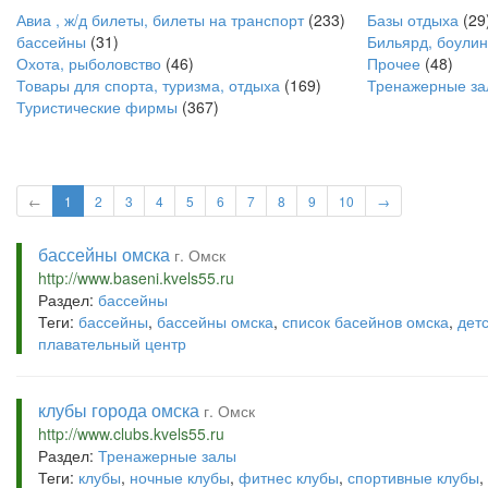
Авиа , ж/д билеты, билеты на транспорт
(233)
Базы отдыха
(29
бассейны
(31)
Бильярд, боулин
Охота, рыболовство
(46)
Прочее
(48)
Товары для спорта, туризма, отдыха
(169)
Тренажерные з
Туристические фирмы
(367)
←
1
2
3
4
5
6
7
8
9
10
→
бассейны омска
г. Омск
http://www.baseni.kvels55.ru
Раздел:
бассейны
Теги:
бассейны
,
бассейны омска
,
список басейнов омска
,
дет
плавательный центр
клубы города омска
г. Омск
http://www.clubs.kvels55.ru
Раздел:
Тренажерные залы
Теги:
клубы
,
ночные клубы
,
фитнес клубы
,
спортивные клубы
,