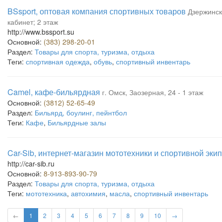
BSsport, оптовая компания спортивных товаров
Дзержинско
кабинет; 2 этаж
http://www.bssport.su
Основной:
(383) 298-20-01
Раздел:
Товары для спорта, туризма, отдыха
Теги:
спортивная одежда
,
обувь
,
спортивный инвентарь
Camel, кафе-бильярдная
г. Омск, Заозерная, 24 - 1 этаж
Основной:
(3812) 52-65-49
Раздел:
Бильярд, боулинг, пейнтбол
Теги:
Кафе
,
Бильярдные залы
Car-Sib, интернет-магазин мототехники и спортивной эки
http://car-sib.ru
Основной:
8-913-893-90-79
Раздел:
Товары для спорта, туризма, отдыха
Теги:
мототехника
,
автохимия
,
масла
,
спортивный инвентарь
←
1
2
3
4
5
6
7
8
9
10
→