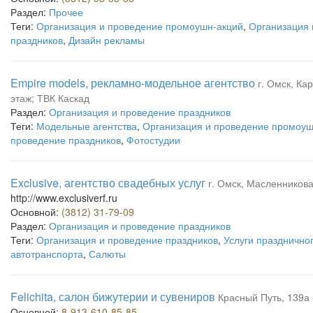
Раздел:
Прочее
Теги:
Организация и проведение промоушн-акций
,
Организация 
праздников
,
Дизайн рекламы
Empire modеls, рекламно-модельное агентство
г. Омск, Ка
этаж; ТВК Каскад
Раздел:
Организация и проведение праздников
Теги:
Модельные агентства
,
Организация и проведение промоуш
проведение праздников
,
Фотостудии
Exclusive, агентство свадебных услуг
г. Омск, Масленникова
http://www.exclusiverf.ru
Основной:
(3812) 31-79-09
Раздел:
Организация и проведение праздников
Теги:
Организация и проведение праздников
,
Услуги праздничн
автотранспорта
,
Салюты
Felichita, салон бижутерии и сувениров
Красный Путь, 139а 
Основной:
8-913-610-85-85