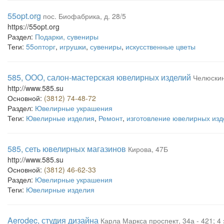
55opt.org
пос. Биофабрика, д. 28/5
https://55opt.org
Раздел:
Подарки, сувениры
Теги:
55опторг
,
игрушки
,
сувениры
,
искусственные цветы
585, ООО, салон-мастерская ювелирных изделий
Челюскин
http://www.585.su
Основной:
(3812) 74-48-72
Раздел:
Ювелирные украшения
Теги:
Ювелирные изделия
,
Ремонт
,
изготовление ювелирных изд
585, сеть ювелирных магазинов
Кирова, 47Б
http://www.585.su
Основной:
(3812) 46-62-33
Раздел:
Ювелирные украшения
Теги:
Ювелирные изделия
Aerodec, студия дизайна
Карла Маркса проспект, 34а - 421; 4