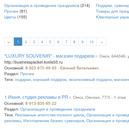
Организация и проведение праздников
(214)
Подарки, сувени
Прочее
(81)
Товары для праз
Цветы
(155)
Ювелирные укра
←
1
2
3
4
5
6
7
8
9
10
→
"LUXURY SOUVENIR" - магазин подарков
г. Омск, 644046, 
http://businesspacket.kvels55.ru
Основной:
8-923-670-99-93 - Евгений Витальевич
Раздел:
Прочее
Теги:
подарки
,
хороший подарок
,
эксклюзивный подарок
,
магазин
1 Июня, студия рекламы и PR
г. Омск, Омская, 77/3 - 1 этаж
Основной:
8-913-835-85-22
Раздел:
Организация и проведение праздников
Теги:
Рекламные агентства полного цикла
,
Организация и прове
рекламы
,
Изготовление бизнес сувениров
,
Организация и прове