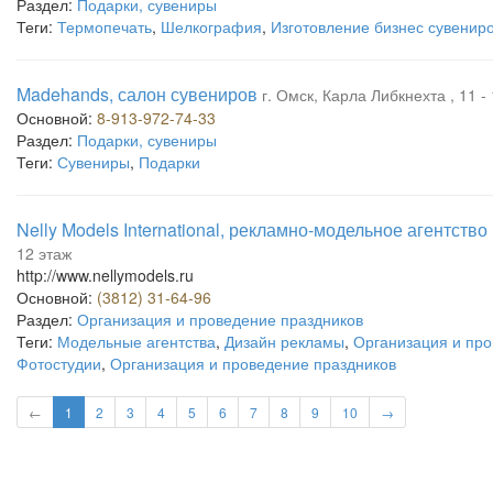
Раздел:
Подарки, сувениры
Теги:
Термопечать
,
Шелкография
,
Изготовление бизнес сувенир
Madehands, салон сувениров
г. Омск, Карла Либкнехта , 11 -
Основной:
8-913-972-74-33
Раздел:
Подарки, сувениры
Теги:
Сувениры
,
Подарки
Nelly Models International, рекламно-модельное агентство
12 этаж
http://www.nellymodels.ru
Основной:
(3812) 31-64-96
Раздел:
Организация и проведение праздников
Теги:
Модельные агентства
,
Дизайн рекламы
,
Организация и пр
Фотостудии
,
Организация и проведение праздников
←
1
2
3
4
5
6
7
8
9
10
→