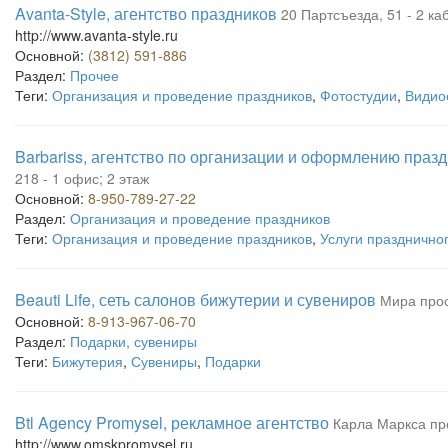
Avanta-Style, агентство праздников
20 Партсъезда, 51 - 2 ка
http://www.avanta-style.ru
Основной:
(3812) 591-886
Раздел:
Прочее
Теги:
Организация и проведение праздников
,
Фотостудии
,
Видио
Barbariss, агентство по организации и оформлению праз
218 - 1 офис; 2 этаж
Основной:
8-950-789-27-22
Раздел:
Организация и проведение праздников
Теги:
Организация и проведение праздников
,
Услуги праздничн
Beauti Life, сеть салонов бижутерии и сувениров
Мира прос
Основной:
8-913-967-06-70
Раздел:
Подарки, сувениры
Теги:
Бижутерия
,
Сувениры
,
Подарки
Btl Agency Promysel, рекламное агентство
Карла Маркса пр
http://www.omskpromysel.ru