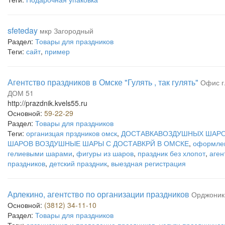
sfeteday
мкр Загородный
Раздел:
Товары для праздников
Теги:
сайт
,
пример
Агентство праздников в Омске "Гулять , так гулять"
Офис г
ДОМ 51
http://prazdnik.kvels55.ru
Основной:
59-22-29
Раздел:
Товары для праздников
Теги:
организцая прздников омск
,
ДОСТАВКАВОЗДУШНЫХ ШАРО
ШАРОВ ВОЗДУШНЫЕ ШАРЫ С ДОСТАВКРЙ В ОМСКЕ
,
оформлен
гелиевыми шарами
,
фигуры из шаров
,
праздник без хлопот
,
аген
праздников
,
детский праздник
,
выездная регистрация
Арлекино, агентство по организации праздников
Орджоники
Основной:
(3812) 34-11-10
Раздел:
Товары для праздников