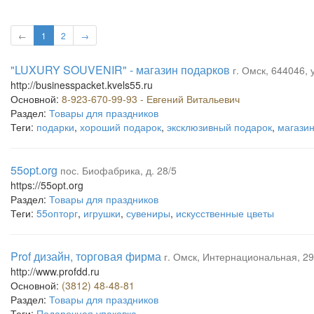
←
1
2
→
"LUXURY SOUVENIR" - магазин подарков
г. Омск, 644046, 
http://businesspacket.kvels55.ru
Основной:
8-923-670-99-93 - Евгений Витальевич
Раздел:
Товары для праздников
Теги:
подарки
,
хороший подарок
,
эксклюзивный подарок
,
магазин
55opt.org
пос. Биофабрика, д. 28/5
https://55opt.org
Раздел:
Товары для праздников
Теги:
55опторг
,
игрушки
,
сувениры
,
искусственные цветы
Prof дизайн, торговая фирма
г. Омск, Интернациональная, 29 
http://www.profdd.ru
Основной:
(3812) 48-48-81
Раздел:
Товары для праздников
Теги:
Подарочная упаковка