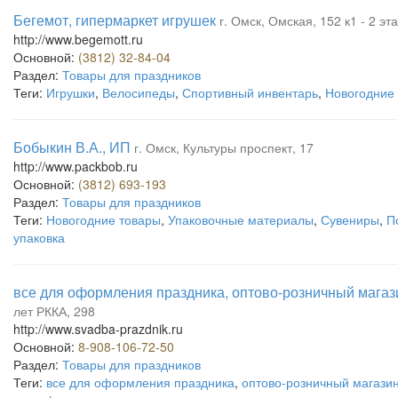
Бегемот, гипермаркет игрушек
г. Омск, Омская, 152 к1 - 2 э
http://www.begemott.ru
Основной:
(3812) 32-84-04
Раздел:
Товары для праздников
Теги:
Игрушки
,
Велосипеды
,
Спортивный инвентарь
,
Новогодние
Бобыкин В.А., ИП
г. Омск, Культуры проспект, 17
http://www.packbob.ru
Основной:
(3812) 693-193
Раздел:
Товары для праздников
Теги:
Новогодние товары
,
Упаковочные материалы
,
Сувениры
,
П
упаковка
все для оформления праздника, оптово-розничный магаз
лет РККА, 298
http://www.svadba-prazdnik.ru
Основной:
8-908-106-72-50
Раздел:
Товары для праздников
Теги:
все для оформления праздника
,
оптово-розничный магазин