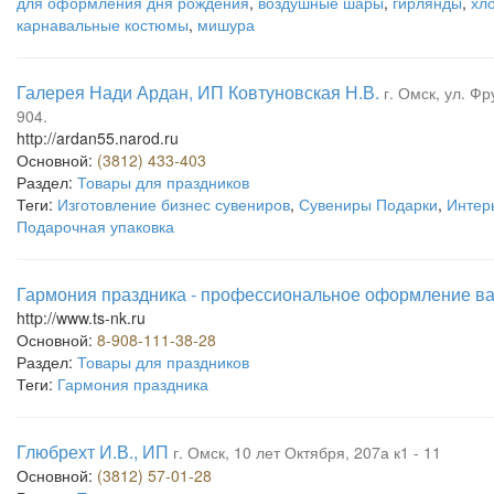
для оформления дня рождения
,
воздушные шары
,
гирлянды
,
хл
карнавальные костюмы
,
мишура
Галерея Нади Ардан, ИП Ковтуновская Н.В.
г. Омск, ул. Ф
904.
http://ardan55.narod.ru
Основной:
(3812) 433-403
Раздел:
Товары для праздников
Теги:
Изготовление бизнес сувениров
,
Сувениры Подарки
,
Интер
Подарочная упаковка
Гармония праздника - профессиональное оформление в
http://www.ts-nk.ru
Основной:
8-908-111-38-28
Раздел:
Товары для праздников
Теги:
Гармония праздника
Глюбрехт И.В., ИП
г. Омск, 10 лет Октября, 207а к1 - 11
Основной:
(3812) 57-01-28