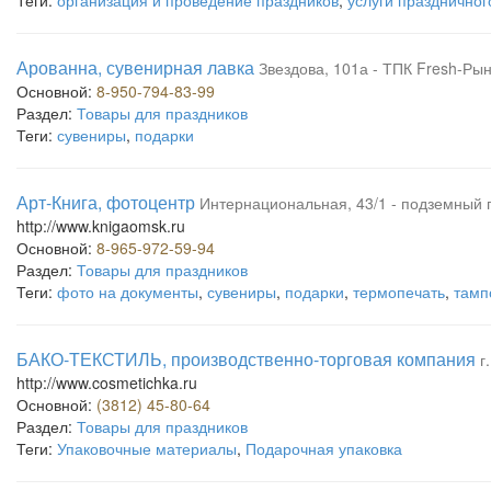
Теги:
организация и проведение праздников
,
услуги празднично
Арованна, сувенирная лавка
Звездова, 101а - ТПК Fresh-Ры
Основной:
8-950-794-83-99
Раздел:
Товары для праздников
Теги:
сувениры
,
подарки
Арт-Книга, фотоцентр
Интернациональная, 43/1 - подземный 
http://www.knigaomsk.ru
Основной:
8-965-972-59-94
Раздел:
Товары для праздников
Теги:
фото на документы
,
сувениры
,
подарки
,
термопечать
,
тамп
БАКО-ТЕКСТИЛЬ, производственно-торговая компания
г
http://www.cosmetichka.ru
Основной:
(3812) 45-80-64
Раздел:
Товары для праздников
Теги:
Упаковочные материалы
,
Подарочная упаковка