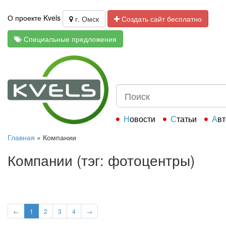
О проекте Kvels
г. Омск
Создать сайт бесплатно
Специальные предложения
Новости
Статьи
Ав
Главная
»
Компании
Компании (тэг: фотоцентры)
←
1
2
3
4
→