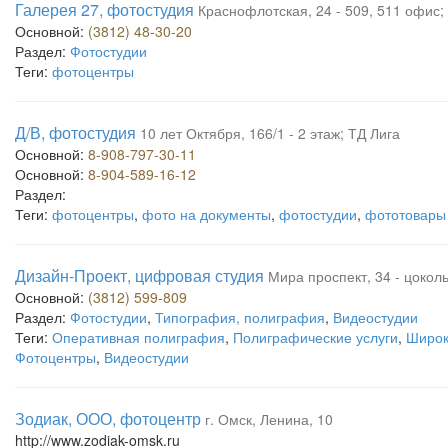
Галерея 27, фотостудия
Краснофлотская, 24 - 509, 511 офис;
Основной:
(3812) 48-30-20
Раздел:
Фотостудии
Теги:
фотоцентры
Д/В, фотостудия
10 лет Октября, 166/1 - 2 этаж; ТД Лига
Основной:
8-908-797-30-11
Основной:
8-904-589-16-12
Раздел:
Теги:
фотоцентры
,
фото на документы
,
фотостудии
,
фототовары
Дизайн-Проект, цифровая студия
Мира проспект, 34 - цокол
Основной:
(3812) 599-809
Раздел:
Фотостудии
,
Типография, полиграфия
,
Видеостудии
Теги:
Оперативная полиграфия
,
Полиграфические услуги
,
Широк
Фотоцентры
,
Видеостудии
Зодиак, ООО, фотоцентр
г. Омск, Ленина, 10
http://www.zodiak-omsk.ru