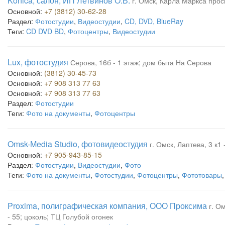
Konica, салон, ИП Летвинов О.В.
г. Омск, Карла Маркса просп
Основной:
+7 (3812) 30-62-28
Раздел:
Фотостудии
,
Видеостудии
,
CD, DVD, BlueRay
Теги:
CD DVD BD
,
Фотоцентры
,
Видеостудии
Lux, фотостудия
Серова, 16б - 1 этаж; дом быта На Серова
Основной:
(3812) 30-45-73
Основной:
+7 908 313 77 63
Основной:
+7 908 313 77 63
Раздел:
Фотостудии
Теги:
Фото на документы
,
Фотоцентры
Omsk-Media Studio, фотовидеостудия
г. Омск, Лаптева, 3 к1
Основной:
+7 905-943-85-15
Раздел:
Фотостудии
,
Видеостудии
,
Фото
Теги:
Фото на документы
,
Фотостудии
,
Фотоцентры
,
Фототовары
Proxima, полиграфическая компания, ООО Проксима
г. О
- 55; цоколь; ТЦ Голубой огонек