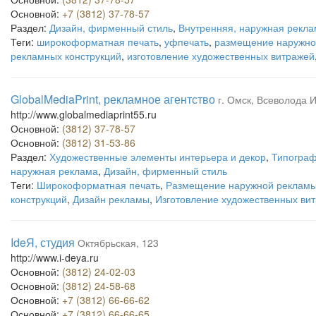
Основной:
+7 (3812) 37-78-57
Раздел:
Дизайн, фирменный стиль
,
Внутренняя, наружная рекла
Теги:
широкоформатная печать
,
уфпечать
,
размещение наружно
рекламных конструкций
,
изготовление художественных витражей
GlobalMediaPrint, рекламное агентство
г. Омск, Всеволода И
http://www.globalmediaprint55.ru
Основной:
(3812) 37-78-57
Основной:
(3812) 31-53-86
Раздел:
Художественные элементы интерьера и декор
,
Типограф
наружная реклама
,
Дизайн, фирменный стиль
Теги:
Широкоформатная печать
,
Размещение наружной реклам
конструкций
,
Дизайн рекламы
,
Изготовление художественных ви
IdeЯ, студия
Октябрьская, 123
http://www.i-deya.ru
Основной:
(3812) 24-02-03
Основной:
(3812) 24-58-68
Основной:
+7 (3812) 66-66-62
Основной:
+7 (3812) 66-66-65