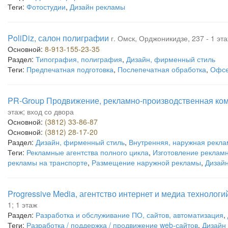
Теги:
Фотостудии
,
Дизайн рекламы
PoliDiz, салон полиграфии
г. Омск, Орджоникидзе, 237 - 1 эта
Основной:
8-913-155-23-35
Раздел:
Типография, полиграфия
,
Дизайн, фирменный стиль
Теги:
Предпечатная подготовка
,
Послепечатная обработка
,
Офсе
PR-Group Продвижение, рекламно-производственная ко
этаж; вход со двора
Основной:
(3812) 33-86-87
Основной:
(3812) 28-17-20
Раздел:
Дизайн, фирменный стиль
,
Внутренняя, наружная рекла
Теги:
Рекламные агентства полного цикла
,
Изготовление рекламн
рекламы на транспорте
,
Размещение наружной рекламы
,
Дизай
Progressive Media, агентство интернет и медиа технологи
1; 1 этаж
Раздел:
Разработка и обслуживание ПО, сайтов, автоматизация
,
Теги:
Разработка / поддержка / продвижение web-сайтов
,
Дизайн