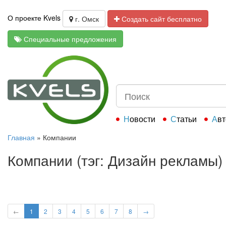
О проекте Kvels
г. Омск
Создать сайт бесплатно
Специальные предложения
Новости
Статьи
Ав
Главная
»
Компании
Компании (тэг: Дизайн рекламы)
←
1
2
3
4
5
6
7
8
→