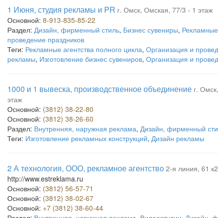
1 Июня, студия рекламы и PR
г. Омск, Омская, 77/3 - 1 этаж
Основной:
8-913-835-85-22
Раздел:
Дизайн, фирменный стиль
,
Бизнес сувениры
,
Рекламные
проведение праздников
Теги:
Рекламные агентства полного цикла
,
Организация и прове
рекламы
,
Изготовление бизнес сувениров
,
Организация и прове
1000 и 1 вывеска, производственное объединение
г. Омск
этаж
Основной:
(3812) 38-22-80
Основной:
(3812) 38-26-60
Раздел:
Внутренняя, наружная реклама
,
Дизайн, фирменный сти
Теги:
Изготовление рекламных конструкций
,
Дизайн рекламы
2 А технология, ООО, рекламное агентство
2-я линия, 61 к2
http://www.estreklama.ru
Основной:
(3812) 56-57-71
Основной:
(3812) 38-02-67
Основной:
+7 (3812) 38-60-44
Раздел:
Внутренняя, наружная реклама
,
Видеостудии
,
Дизайн, 