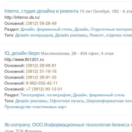
Interno, студия дизайна и ремонта
10 лет Октября, 182 - 4 эт
http://interno-ds.ru/
Основной:
(3812) 59-28-49
Раздел:
Дизайн, фирменный стиль
,
Дизайн
,
Отделочные материа
Теги:
Дизайн интерьеров
,
Дизайн рекламы
,
Ремонт
,
отделка пом
IQ, дизайн-бюро
Масленникова, 28 - 404 офис; 4 этаж
http://www.901201.ru
Основной:
(3812) 28-68-81
Основной:
(3812) 31-19-18
Основной:
(3812) 38-81-33
Основной:
8-962-032-42-11
Основной:
+7 (3812) 90-12-01
Раздел:
Типография, полиграфия
,
Дизайн, фирменный стиль
Теги:
Дизайн рекламы
,
Офсетная печать
,
Широкоформатная печ
Производство пластиковых карт
Itb-company, ООО Информационные технологии бизнеса
этаж; ТОК Флагман