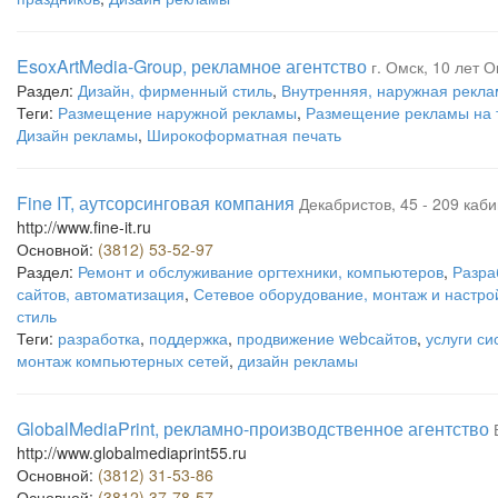
EsoxArtMedia-Group, рекламное агентство
г. Омск, 10 лет О
Раздел:
Дизайн, фирменный стиль
,
Внутренняя, наружная рекла
Теги:
Размещение наружной рекламы
,
Размещение рекламы на 
Дизайн рекламы
,
Широкоформатная печать
Fine IT, аутсорсинговая компания
Декабристов, 45 - 209 каби
http://www.fine-it.ru
Основной:
(3812) 53-52-97
Раздел:
Ремонт и обслуживание оргтехники, компьютеров
,
Разра
сайтов, автоматизация
,
Сетевое оборудование, монтаж и настро
стиль
Теги:
разработка
,
поддержка
,
продвижение webсайтов
,
услуги с
монтаж компьютерных сетей
,
дизайн рекламы
GlobalMediaPrint, рекламно-производственное агентство
http://www.globalmediaprint55.ru
Основной:
(3812) 31-53-86
Основной:
(3812) 37-78-57