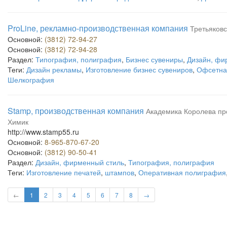
ProLine, рекламно-производственная компания
Третьяковс
Основной:
(3812) 72-94-27
Основной:
(3812) 72-94-28
Раздел:
Типография, полиграфия
,
Бизнес сувениры
,
Дизайн, фи
Теги:
Дизайн рекламы
,
Изготовление бизнес сувениров
,
Офсетна
Шелкография
Stamp, производственная компания
Академика Королева прос
Химик
http://www.stamp55.ru
Основной:
8-965-870-67-20
Основной:
(3812) 90-50-41
Раздел:
Дизайн, фирменный стиль
,
Типография, полиграфия
Теги:
Изготовление печатей
,
штампов
,
Оперативная полиграфия
←
1
2
3
4
5
6
7
8
→