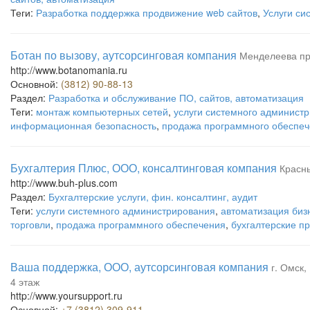
Теги:
Разработка поддержка продвижение web сайтов
,
Услуги си
Ботан по вызову, аутсорсинговая компания
Менделеева про
http://www.botanomania.ru
Основной:
(3812) 90-88-13
Раздел:
Разработка и обслуживание ПО, сайтов, автоматизация
Теги:
монтаж компьютерных сетей
,
услуги системного админист
информационная безопасность
,
продажа программного обеспе
Бухгалтерия Плюс, ООО, консалтинговая компания
Красны
http://www.buh-plus.com
Раздел:
Бухгалтерские услуги, фин. консалтинг, аудит
Теги:
услуги системного администрирования
,
автоматизация биз
торговли
,
продажа программного обеспечения
,
бухгалтерские п
Ваша поддержка, ООО, аутсорсинговая компания
г. Омск,
4 этаж
http://www.yoursupport.ru
Основной:
+7 (3812) 309-911