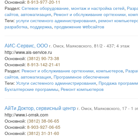
Основной:
8-913-977-20-11
Раздел:
Сетевое оборудование, монтаж и настройка сетей
,
Разр
сайтов, автоматизация
,
Ремонт и обслуживание оргтехники, ком
Теги:
услуги системного администрирования
,
ремонт компьютер
разработка
,
поддержка
,
продвижение webсайтов
АИС-Сервис, ООО
г. Омск, Маяковского, 81/2 - 437; 4 этаж
http://www.ais-service.ru
Основной:
(3812) 90-73-38
Основной:
8-913-142-21-41
Раздел:
Ремонт и обслуживание оргтехники, компьютеров
,
Разра
сайтов, автоматизация
,
Программное обеспечение
Теги:
Услуги системного администрирования
,
Продажа программ
Бухгалтерские программы
,
Ремонт компьютеров
АйТи Доктор, сервисный центр
г. Омск, Маяковского, 17 - 1 э
http://www.i-omsk.com
Основной:
(3812) 38-06-65
Основной:
8-903-927-06-65
Основной:
(3812) 31-31-60