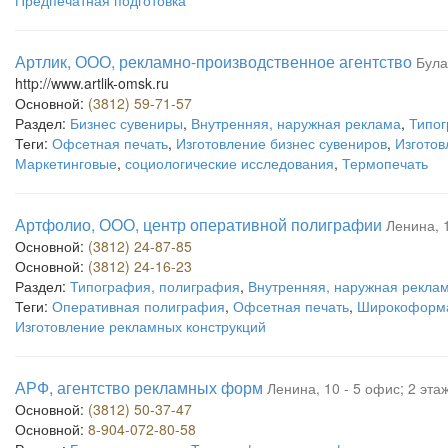
Предпечатная подготовка
Артлик, ООО, рекламно-производственное агентство
Була
http://www.artlik-omsk.ru
Основной:
(3812) 59-71-57
Раздел:
Бизнес сувениры
,
Внутренняя, наружная реклама
,
Типог
Теги:
Офсетная печать
,
Изготовление бизнес сувениров
,
Изготов
Маркетинговые
,
социологические исследования
,
Термопечать
Артфолио, ООО, центр оперативной полиграфии
Ленина, 1
Основной:
(3812) 24-87-85
Основной:
(3812) 24-16-23
Раздел:
Типография, полиграфия
,
Внутренняя, наружная рекла
Теги:
Оперативная полиграфия
,
Офсетная печать
,
Широкоформа
Изготовление рекламных конструкций
АРФ, агентство рекламных форм
Ленина, 10 - 5 офис; 2 эта
Основной:
(3812) 50-37-47
Основной:
8-904-072-80-58