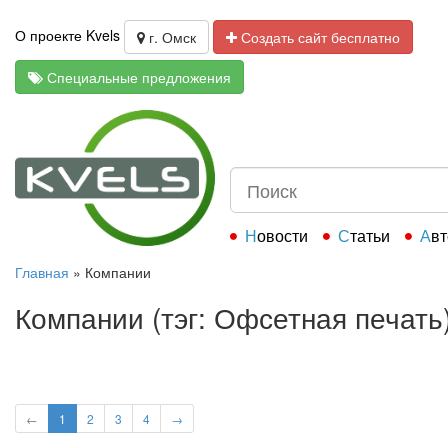
О проекте Kvels
г. Омск
Создать сайт бесплатно
Специальные предложения
Новости
Статьи
Ав
Главная
»
Компании
Компании (тэг: Офсетная печать
←
1
2
3
4
→