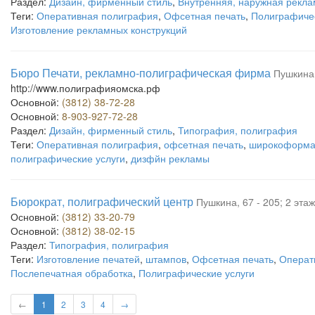
Раздел:
Дизайн, фирменный стиль
,
Внутренняя, наружная рекла
Теги:
Оперативная полиграфия
,
Офсетная печать
,
Полиграфичес
Изготовление рекламных конструкций
Бюро Печати, рекламно-полиграфическая фирма
Пушкина
http://www.полиграфияомска.рф
Основной:
(3812) 38-72-28
Основной:
8-903-927-72-28
Раздел:
Дизайн, фирменный стиль
,
Типография, полиграфия
Теги:
Оперативная полиграфия
,
офсетная печать
,
широкоформа
полиграфические услуги
,
дизфйн рекламы
Бюрократ, полиграфический центр
Пушкина, 67 - 205; 2 этаж
Основной:
(3812) 33-20-79
Основной:
(3812) 38-02-15
Раздел:
Типография, полиграфия
Теги:
Изготовление печатей
,
штампов
,
Офсетная печать
,
Операт
Послепечатная обработка
,
Полиграфические услуги
←
1
2
3
4
→