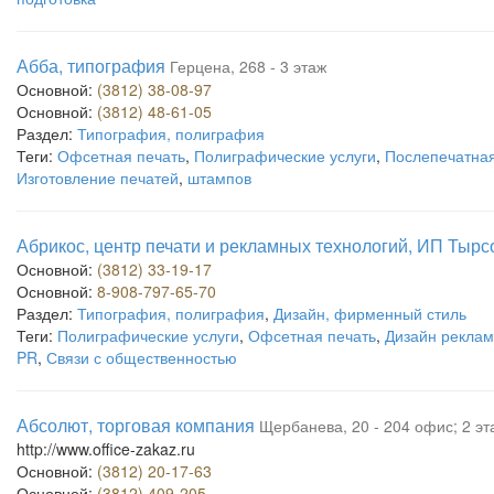
Абба, типография
Герцена, 268 - 3 этаж
Основной:
(3812) 38-08-97
Основной:
(3812) 48-61-05
Раздел:
Типография, полиграфия
Теги:
Офсетная печать
,
Полиграфические услуги
,
Послепечатная
Изготовление печатей
,
штампов
Абрикос, центр печати и рекламных технологий, ИП Тырс
Основной:
(3812) 33-19-17
Основной:
8-908-797-65-70
Раздел:
Типография, полиграфия
,
Дизайн, фирменный стиль
Теги:
Полиграфические услуги
,
Офсетная печать
,
Дизайн рекла
PR
,
Связи с общественностью
Абсолют, торговая компания
Щербанева, 20 - 204 офис; 2 эт
http://www.office-zakaz.ru
Основной:
(3812) 20-17-63
Основной:
(3812) 409-205