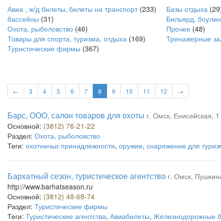
Авиа , ж/д билеты, билеты на транспорт
(233)
Базы отдыха
(29
бассейны
(31)
Бильярд, боулин
Охота, рыболовство
(46)
Прочее
(48)
Товары для спорта, туризма, отдыха
(169)
Тренажерные з
Туристические фирмы
(367)
←
3
4
5
6
7
8
9
10
11
12
→
Барс, ООО, салон товаров для охоты
г. Омск, Енисейская, 1
Основной:
(3812) 76-21-22
Раздел:
Охота, рыболовство
Теги:
охотничьи принадлежности
,
оружие
,
снаряжение для туриз
Бархатный сезон, туристическое агентство
г. Омск, Пушкина
http://www.barhatseason.ru
Основной:
(3812) 48-68-74
Раздел:
Туристические фирмы
Теги:
Туристические агентства
,
Авиабилеты
,
Железнодорожные 