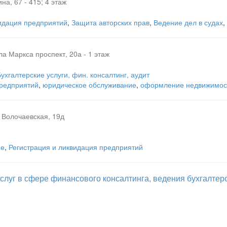
на, 67 - 415; 4 этаж
видация предприятий
,
Защита авторских прав
,
Ведение дел в судах
,
ла Маркса проспект, 20а - 1 этаж
ухгалтерские услуги, фин. консалтинг, аудит
предприятий
,
юридическое обслуживание
,
оформление недвижимос
, Волочаевская, 19д
ие
,
Регистрация и ликвидация предприятий
луг в сфере финансового консалтинга, ведения бухгалтерс