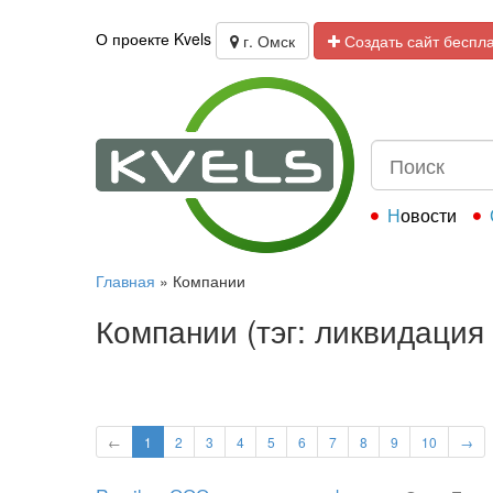
О проекте Kvels
г. Омск
Создать сайт беспл
Новости
Главная
»
Компании
Компании (тэг: ликвидация
←
1
2
3
4
5
6
7
8
9
10
→