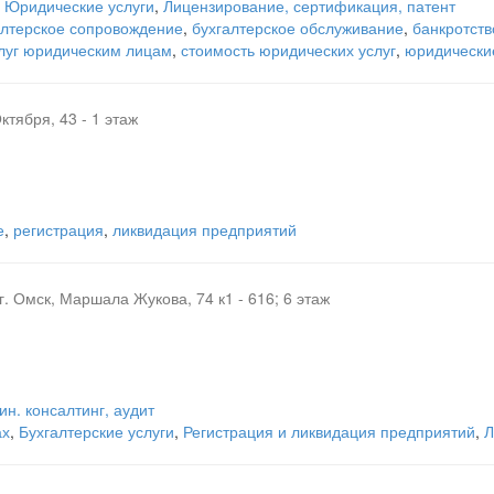
,
Юридические услуги
,
Лицензирование, сертификация, патент
алтерское сопровождение
,
бухгалтерское обслуживание
,
банкротств
слуг юридическим лицам
,
стоимость юридических услуг
,
юридически
ктября, 43 - 1 этаж
е
,
регистрация
,
ликвидация предприятий
г. Омск, Маршала Жукова, 74 к1 - 616; 6 этаж
ин. консалтинг, аудит
ах
,
Бухгалтерские услуги
,
Регистрация и ликвидация предприятий
,
Л