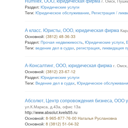
Rumilex, ООО, юридическая фирма
г. Омск, Пушки
Раздел:
Юридические услуги
Теги:
Юридическое обслуживание
,
Регистрация / лик
А класс. Юристы, ООО, юридическая фирма
Кар
Основной:
(3812) 48-36-33
Раздел:
Прочая недвижимость
,
Юридические услуги
,
Б
Теги:
ведение дел в судах
,
регистрация
,
ликвидация 
А-Консалтинг, ООО, юридическая фирма
г. Омск
Основной:
(3812) 23-67-12
Раздел:
Юридические услуги
Теги:
Ведение дел в судах
,
Юридическое обслуживан
Абсолют, Центр сопровождения бизнеса, ООО ус
ул.К.Маркса, д.43а, офис 13а
http://www.absolut.kvels55.ru
Основной:
8-965-877-76-00 Наталья Руслановна
Основной:
8 (3812) 51-04-32