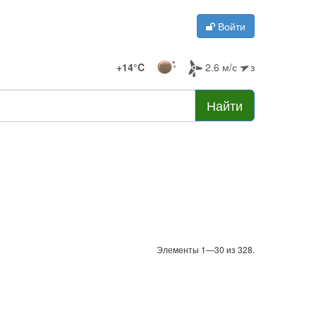
Войти
+14°C
2.6 м/с
з
Найти
Элементы 1—30 из 328.