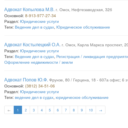
Адвокат Копылова М.В.
г. Омск, Нефтезаводская, 32б
Основной:
8-913-977-27-34
Раздел:
Юридические услуги
Теги:
Ведение дел в судах
,
Юридическое обслуживание
Адвокат Костылецкий О.А.
г. Омск, Карла Маркса проспект, 20
Раздел:
Юридические услуги
Теги:
Ведение дел в судах
,
Регистрация / ликвидация предприят
Оформление недвижимости / земли
Адвокат Попов Ю.Ф.
Фрунзе, 80 / Герцена, 18 - 607а офис; 6
Основной:
(3812) 34-51-06
Раздел:
Юридические услуги
Теги:
ведение дел в судах
,
юридическое обслуживание
←
1
2
3
4
5
6
7
8
9
10
→