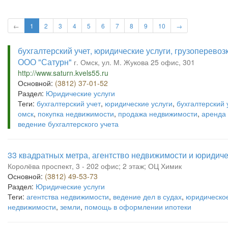
←
1
2
3
4
5
6
7
8
9
10
→
бухгалтерский учет, юридические услуги, грузоперевоз
ООО "Сатурн"
г. Омск, ул. М. Жукова 25 офис, 301
http://www.saturn.kvels55.ru
Основной:
(3812) 37-01-52
Раздел:
Юридические услуги
Теги:
бухгалтерский учет
,
юридические услуги
,
бухгалтерский 
омск
,
покупка недвижимости
,
продажа недвижимости
,
аренда
ведение бухгалтерского учета
33 квадратных метра, агентство недвижимости и юридиче
Королёва проспект, 3 - 202 офис; 2 этаж; ОЦ Химик
Основной:
(3812) 49-53-73
Раздел:
Юридические услуги
Теги:
агентства недвижимости
,
ведение дел в судах
,
юридическо
недвижимости
,
земли
,
помощь в оформлении ипотеки