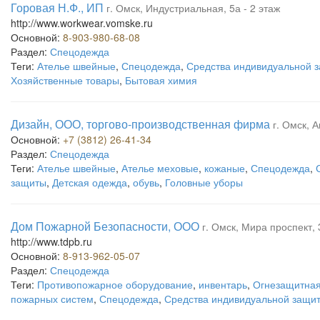
Горовая Н.Ф., ИП
г. Омск, Индустриальная, 5а - 2 этаж
http://www.workwear.vomske.ru
Основной:
8-903-980-68-08
Раздел:
Спецодежда
Теги:
Ателье швейные
,
Спецодежда
,
Средства индивидуальной 
Хозяйственные товары
,
Бытовая химия
Дизайн, ООО, торгово-производственная фирма
г. Омск, 
Основной:
+7 (3812) 26-41-34
Раздел:
Спецодежда
Теги:
Ателье швейные
,
Ателье меховые
,
кожаные
,
Спецодежда
,
защиты
,
Детская одежда
,
обувь
,
Головные уборы
Дом Пожарной Безопасности, ООО
г. Омск, Мира проспект, 
http://www.tdpb.ru
Основной:
8-913-962-05-07
Раздел:
Спецодежда
Теги:
Противопожарное оборудование
,
инвентарь
,
Огнезащитная
пожарных систем
,
Спецодежда
,
Средства индивидуальной защи