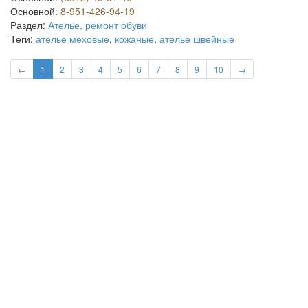
Основной:
8-951-426-94-19
Раздел:
Ателье, ремонт обуви
Теги:
ателье меховые
,
кожаные
,
ателье швейные
←
1
2
3
4
5
6
7
8
9
10
→