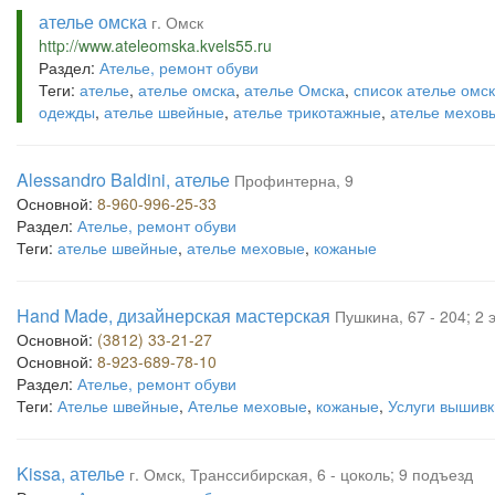
ателье омска
г. Омск
http://www.ateleomska.kvels55.ru
Раздел:
Ателье, ремонт обуви
Теги:
ателье
,
ателье омска
,
ателье Омска
,
список ателье омс
одежды
,
ателье швейные
,
ателье трикотажные
,
ателье мехов
Alessandro Baldini, ателье
Профинтерна, 9
Основной:
8-960-996-25-33
Раздел:
Ателье, ремонт обуви
Теги:
ателье швейные
,
ателье меховые
,
кожаные
Hand Made, дизайнерская мастерская
Пушкина, 67 - 204; 2 
Основной:
(3812) 33-21-27
Основной:
8-923-689-78-10
Раздел:
Ателье, ремонт обуви
Теги:
Ателье швейные
,
Ателье меховые
,
кожаные
,
Услуги вышивк
Kissa, ателье
г. Омск, Транссибирская, 6 - цоколь; 9 подъезд