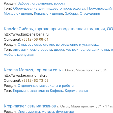
Раздел:
Заборы, ограждения, ворота
Теги:
Оборудование для пищевого производства
,
Нержавеющий 
Металлоизделия
,
Кованые изделия
,
Заборы
,
Ограждения
Kanzler-Сибирь, торгово-производственная компания, О
http://www.kanzler-siberia.ru
Основной:
(3812) 58-08-04
Раздел:
Окна, зеркала, стекло, изготовление и установка
Теги:
автоматические ворота
,
двери
,
жалюзи
,
рольставни
,
окна
,
о
мебель корпусная
Kerama Marazzi, торговая сеть
г. Омск, Мира проспект, 84
http://www.kerama-omsk.ru
Основной:
(3812) 62-73-53
Раздел:
Отделочные материалы и работы
Теги:
Керамическая плитка Кафель
,
Керамогранит
Krep-master, сеть магазинов
г. Омск, Мира проспект, 71 - 17 
Раздел:
Инструменты, метизы, фурнитура