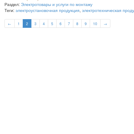
Раздел:
Электротовары и услуги по монтажу
Теги:
электроустановочная продукция
,
электротехническая прод
←
1
2
3
4
5
6
7
8
9
10
→