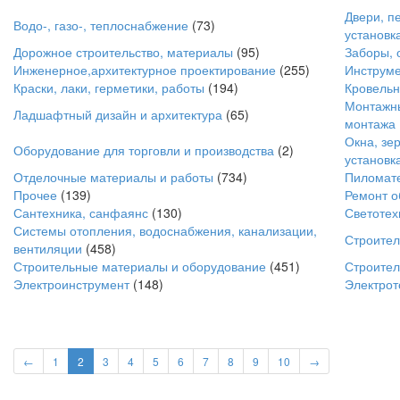
Двери, п
Водо-, газо-, теплоснабжение
(73)
установк
Дорожное строительство, материалы
(95)
Заборы, 
Инженерное,архитектурное проектирование
(255)
Инструме
Краски, лаки, герметики, работы
(194)
Кровельн
Монтажны
Ладшафтный дизайн и архитектура
(65)
монтажа
Окна, зер
Оборудование для торговли и производства
(2)
установк
Отделочные материалы и работы
(734)
Пиломате
Прочее
(139)
Ремонт о
Сантехника, санфаянс
(130)
Светотех
Системы отопления, водоснабжения, канализации,
Строите
вентиляции
(458)
Строительные материалы и оборудование
(451)
Строител
Электроинструмент
(148)
Электрот
←
1
2
3
4
5
6
7
8
9
10
→