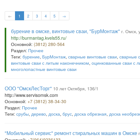
←
1
2
3
4
5
→
бурение в омске, винтовые сваи, "БурМонтаж"
г. Омск,
http://burmantag.kvels55.ru/
Основной:
(3812) 280-564
Раздел:
Прочее
Теги:
бурение
,
БурМонтаж
,
сварные винтовые сваи
,
сварные 
винтовые сваи с литым наконечником
,
оцинкованные сваи с 
многолопастные винтовые сваи
ООО "ОмскЛесТорг"
10 лет Октября, 136/1
http://www.servisomsk.com
Основной:
+7 (3812) 38-34-30
Раздел:
Прочее
Теги:
срубы
,
дерево
,
доска
,
брус
,
доска обрезная
,
доска необрез
"Мобильный сервис" ремонт стиральных машин в Омске
Основной:
+7(964)9236133