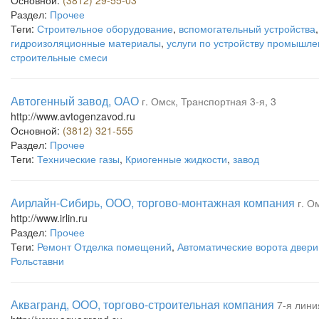
Основной:
(3812) 29-55-03
Раздел:
Прочее
Теги:
Строительное оборудование
,
вспомогательный устройства
гидроизоляционные материалы
,
услуги по устройству промышл
строительные смеси
Автогенный завод, ОАО
г. Омск, Транспортная 3-я, 3
http://www.avtogenzavod.ru
Основной:
(3812) 321-555
Раздел:
Прочее
Теги:
Технические газы
,
Криогенные жидкости
,
завод
Аирлайн-Сибирь, ООО, торгово-монтажная компания
г. О
http://www.irlin.ru
Раздел:
Прочее
Теги:
Ремонт Отделка помещений
,
Автоматические ворота двери
Рольставни
Аквагранд, ООО, торгово-строительная компания
7-я лини