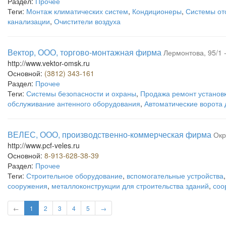
Раздел:
Прочее
Теги:
Монтаж климатических систем
,
Кондиционеры
,
Системы от
канализации
,
Очистители воздуха
Вектор, ООО, торгово-монтажная фирма
Лермонтова, 95/1 
http://www.vektor-omsk.ru
Основной:
(3812) 343-161
Раздел:
Прочее
Теги:
Системы безопасности и охраны
,
Продажа ремонт установ
обслуживание антенного оборудования
,
Автоматические ворота 
ВЕЛЕС, ООО, производственно-коммерческая фирма
Окр
http://www.pcf-veles.ru
Основной:
8-913-628-38-39
Раздел:
Прочее
Теги:
Строительное оборудование
,
вспомогательные устройства
сооружения
,
металлоконструкции для строительства зданий
,
соо
←
1
2
3
4
5
→