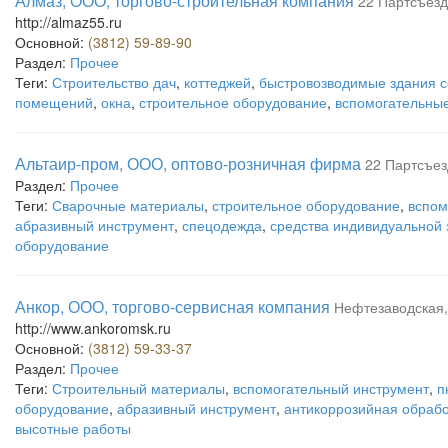
Алмаз, ООО, торгово-строительная компания
22 Партсъезд
http://almaz55.ru
Основной:
(3812) 59-89-90
Раздел:
Прочее
Теги:
Строительство дач
,
коттеджей
,
быстровозводимые здания 
помещений
,
окна
,
строительное оборудование
,
вспомогательные
Альтаир-пром, ООО, оптово-розничная фирма
22 Партсъезд
Раздел:
Прочее
Теги:
Сварочные материалы
,
строительное оборудование
,
вспом
абразивный инструмент
,
спецодежда
,
средства индивидуальной
оборудование
Анкор, ООО, торгово-сервисная компания
Нефтезаводская, 
http://www.ankoromsk.ru
Основной:
(3812) 59-33-37
Раздел:
Прочее
Теги:
Строительный материалы
,
вспомогательный инструмент
,
п
оборудование
,
абразивный инструмент
,
антикоррозийная обрабо
высотные работы