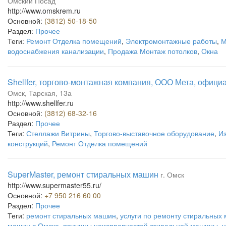
Омский Посад
http://www.omskrem.ru
Основной:
(3812) 50-18-50
Раздел:
Прочее
Теги:
Ремонт Отделка помещений
,
Электромонтажные работы
,
М
водоснабжения канализации
,
Продажа Монтаж потолков
,
Окна
Shellfer, торгово-монтажная компания, ООО Мета, офици
Омск, Тарская, 13а
http://www.shellfer.ru
Основной:
(3812) 68-32-16
Раздел:
Прочее
Теги:
Стеллажи Витрины
,
Торгово-выставочное оборудование
,
И
конструкций
,
Ремонт Отделка помещений
SuperMaster, ремонт стиральных машин
г. Омск
http://www.supermaster55.ru/
Основной:
+7 950 216 60 00
Раздел:
Прочее
Теги:
ремонт стиральных машин
,
услуги по ремонту стиральных
машин в Омске
,
причины неисправностей стиральной машины
,
у