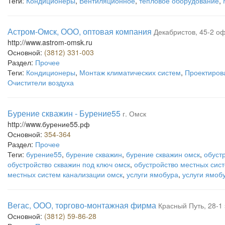
Теги:
Кондиционеры
,
Вентиляционное
,
тепловое оборудование
,
Астром-Омск, ООО, оптовая компания
Декабристов, 45-2 оф
http://www.astrom-omsk.ru
Основной:
(3812) 331-003
Раздел:
Прочее
Теги:
Кондиционеры
,
Монтаж климатических систем
,
Проектиров
Очистители воздуха
Бурение скважин - Бурение55
г. Омск
http://www.бурение55.рф
Основной:
354-364
Раздел:
Прочее
Теги:
бурение55
,
бурение скважин
,
бурение скважин омск
,
обуст
обустройство скважин под ключ омск
,
обустройство местных сис
местных систем канализации омск
,
услуги ямобура
,
услуги ямоб
Вегас, ООО, торгово-монтажная фирма
Красный Путь, 28-1
Основной:
(3812) 59-86-28