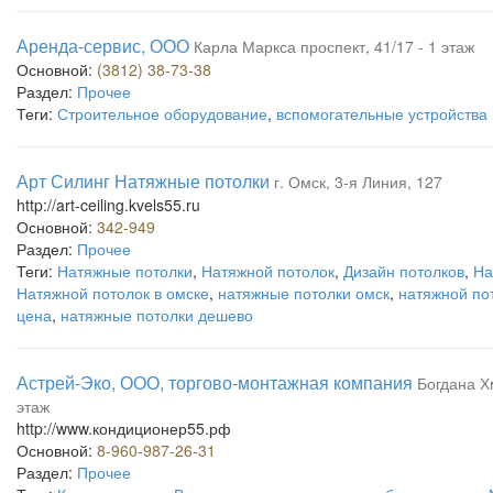
Аренда-сервис, ООО
Карла Маркса проспект, 41/17 - 1 этаж
Основной:
(3812) 38-73-38
Раздел:
Прочее
Теги:
Строительное оборудование
,
вспомогательные устройства
Арт Силинг Натяжные потолки
г. Омск, 3-я Линия, 127
http://art-ceiling.kvels55.ru
Основной:
342-949
Раздел:
Прочее
Теги:
Натяжные потолки
,
Натяжной потолок
,
Дизайн потолков
,
На
Натяжной потолок в омске
,
натяжные потолки омск
,
натяжной по
цена
,
натяжные потолки дешево
Астрей-Эко, ООО, торгово-монтажная компания
Богдана Х
этаж
http://www.кондиционер55.рф
Основной:
8-960-987-26-31
Раздел:
Прочее