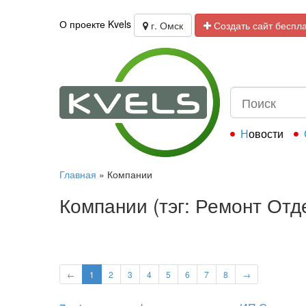
О проекте Kvels
г. Омск
Создать сайт беспл
Новости
Главная
»
Компании
Компании (тэг: Ремонт От
←
1
2
3
4
5
6
7
8
→