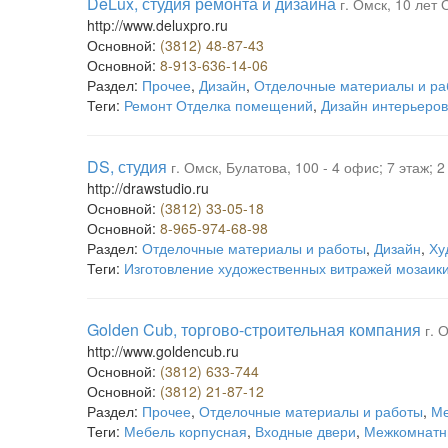
DeLux, студия ремонта и дизайна
г. Омск, 10 лет
http://www.deluxpro.ru
Основной:
(3812) 48-87-43
Основной:
8-913-636-14-06
Раздел:
Прочее
,
Дизайн
,
Отделочные материалы и ра
Теги:
Ремонт Отделка помещений
,
Дизайн интерьеров
DS, студия
г. Омск, Булатова, 100 - 4 офис; 7 этаж; 
http://drawstudio.ru
Основной:
(3812) 33-05-18
Основной:
8-965-974-68-98
Раздел:
Отделочные материалы и работы
,
Дизайн
,
Ху
Теги:
Изготовление художественных витражей мозаик
Golden Cub, торгово-строительная компания
г. 
http://www.goldencub.ru
Основной:
(3812) 633-744
Основной:
(3812) 21-87-12
Раздел:
Прочее
,
Отделочные материалы и работы
,
Ме
Теги:
Мебель корпусная
,
Входные двери
,
Межкомнатн