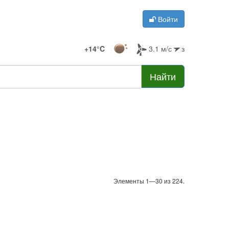
Войти
+14°C
3.1 м/с
з
Найти
Элементы 1—30 из 224.