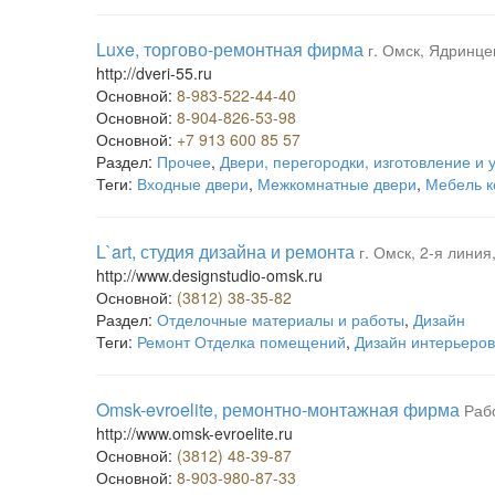
Luxe, торгово-ремонтная фирма
г. Омск, Ядринце
http://dveri-55.ru
Основной:
8-983-522-44-40
Основной:
8-904-826-53-98
Основной:
+7 913 600 85 57
Раздел:
Прочее
,
Двери, перегородки, изготовление и 
Теги:
Входные двери
,
Межкомнатные двери
,
Мебель к
L`art, студия дизайна и ремонта
г. Омск, 2-я линия,
http://www.designstudio-omsk.ru
Основной:
(3812) 38-35-82
Раздел:
Отделочные материалы и работы
,
Дизайн
Теги:
Ремонт Отделка помещений
,
Дизайн интерьеров
Omsk-evroelite, ремонтно-монтажная фирма
Раб
http://www.omsk-evroelite.ru
Основной:
(3812) 48-39-87
Основной:
8-903-980-87-33