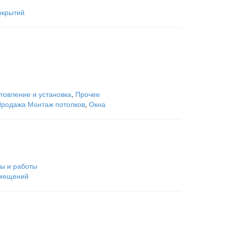
окрытий
отовление и установка
,
Прочее
родажа Монтаж потолков
,
Окна
ы и работы
омещений