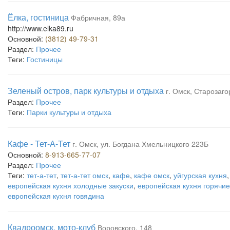
Ёлка, гостиница
Фабричная, 89а
http://www.elka89.ru
Основной:
(3812) 49-79-31
Раздел:
Прочее
Теги:
Гостиницы
Зеленый остров, парк культуры и отдыха
г. Омск, Старозаг
Раздел:
Прочее
Теги:
Парки культуры и отдыха
Кафе - Тет-А-Тет
г. Омск, ул. Богдана Хмельницкого 223Б
Основной:
8-913-665-77-07
Раздел:
Прочее
Теги:
тет-а-тет
,
тет-а-тет омск
,
кафе
,
кафе омск
,
уйгурская кухня
европейская кухня холодные закуски
,
европейская кухня горячие
европейская кухня говядина
Квадроомск, мото-клуб
Воровского, 148