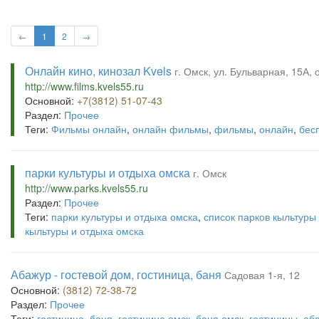
←
1
2
→
Онлайн кино, кинозал Kvels
г. Омск, ул. Бульварная, 15А,
http://www.films.kvels55.ru
Основной:
+7(3812) 51-07-43
Раздел:
Прочее
Теги:
Фильмы онлайн
,
онлайн фильмы
,
фильмы
,
онлайн
,
бес
парки культуры и отдыха омска
г. Омск
http://www.parks.kvels55.ru
Раздел:
Прочее
Теги:
парки культуры и отдыха омска
,
список парков кыльтуры
кыльтуры и отдыха омска
Абажур - гостевой дом, гостиница, баня
Садовая 1-я, 12
Основной:
(3812) 72-38-72
Раздел:
Прочее
Теги:
гостиница
,
баня
,
гостиница омск
,
баня омск
,
гостиницы
,
аб