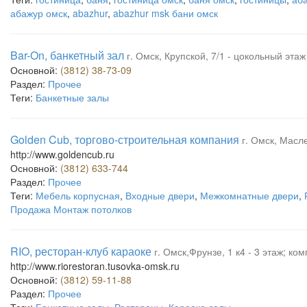
абажур омск
,
abazhur
,
abazhur msk бани омск
Bar-On, банкетный зал
г. Омск, Крупской, 7/1 - цокольный этаж
Основной:
(3812) 38-73-09
Раздел:
Прочее
Теги:
Банкетные залы
Golden Cub, торгово-строительная компания
г. Омск, Масл
http://www.goldencub.ru
Основной:
(3812) 633-744
Раздел:
Прочее
Теги:
Мебель корпусная
,
Входные двери
,
Межкомнатные двери
,
Продажа Монтаж потолков
RIO, ресторан-клуб караоке
г. Омск,Фрунзе, 1 к4 - 3 этаж; к
http://www.riorestoran.tusovka-omsk.ru
Основной:
(3812) 59-11-88
Раздел:
Прочее