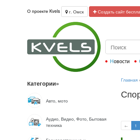
О проекте Kvels
г. Омск
Создать сайт беспл
Новости
Главная
Категории
»
Спо
Авто, мото
Аудио, Видео, Фото, Бытовая
техника
←
1