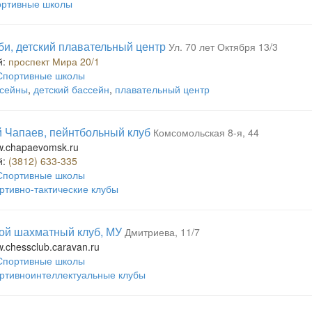
ртивные школы
би, детский плавательный центр
Ул. 70 лет Октября 13/3
й:
проспект Мира 20/1
Спортивные школы
сейны
,
детский бассейн
,
плавательный центр
 Чапаев, пейнтбольный клуб
Комсомольская 8-я, 44
ww.chapaevomsk.ru
й:
(3812) 633-335
Спортивные школы
ртивно-тактические клубы
ой шахматный клуб, МУ
Дмитриева, 11/7
w.chessclub.caravan.ru
Спортивные школы
ртивноинтеллектуальные клубы