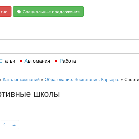
атно
Специальные предложения
Статьи
Автомания
Работа
»
Каталог компаний
»
Образование. Воспитание. Карьера.
»
Спорт
ртивные школы
2
→