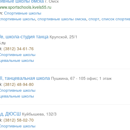
тивные школы омска
г. Омск
/www.sportschools.kvels55.ru
л:
Спортивные школы
спортивные школы
,
спортивные школы омска
,
спорт
,
список спорти
fe, школа-студия танца
Крупской, 25/1
5.ru
й:
(3812) 34-61-76
Спортивные школы
цевальные школы
ill, танцевальная школа
Пушкина, 67 - 105 офис; 1 этаж
й:
(3812) 48-94-80
Спортивные школы
цевальные школы
рд, ДЮСШ
Куйбышева, 132/3
й:
(3812) 58-02-70
Спортивные школы