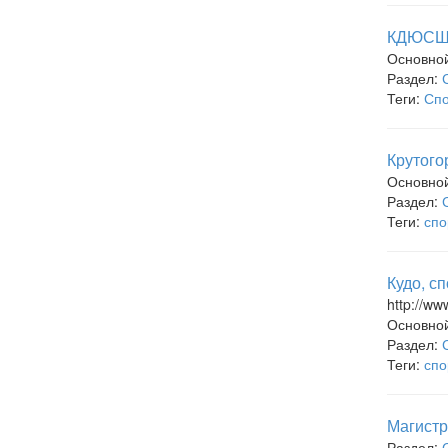
КДЮС
Основно
Раздел:
Теги:
Спо
Крутог
Основно
Раздел:
Теги:
спо
Кудо, с
http://ww
Основно
Раздел:
Теги:
спо
Магист
Раздел: