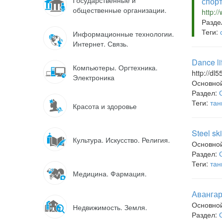
Государственные и
спор
общественные организации.
http:/
Разде
Теги:
Информационные технологии.
Интернет. Связь.
Dance li
Компьютеры. Оргтехника.
http://dl5
Электроника
Основно
Раздел:
Теги:
тан
Красота и здоровье
Steel sk
Культура. Искусство. Религия.
Основно
Раздел:
Теги:
тан
Медицина. Фармация.
Аванга
Основно
Недвижимость. Земля.
Раздел: