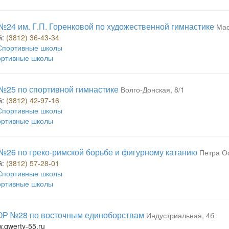
4 им. Г.П. Горенковой по художественной гимнастике
Мас
й:
(3812) 36-43-34
Спортивные школы
ртивные школы
25 по спортивной гимнастике
Волго-Донская, 8/1
й:
(3812) 42-97-16
Спортивные школы
ртивные школы
6 по греко-римской борьбе и фигурному катанию
Петра О
й:
(3812) 57-28-01
Спортивные школы
ртивные школы
 №28 по восточным единоборствам
Индустриальная, 4б
w.qwerty-55.ru