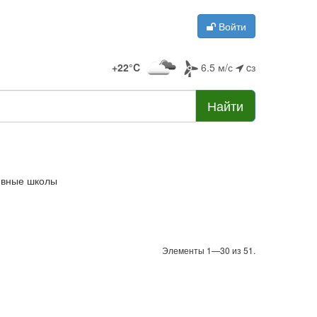
Войти
+22°C
6.5 м/с
cз
Найти
ивные школы
Элементы 1—30 из 51.