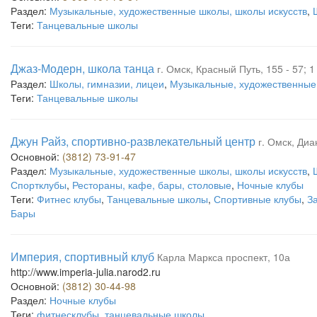
Раздел:
Музыкальные, художественные школы, школы искусств
,
Теги:
Танцевальные школы
Джаз-Модерн, школа танца
г. Омск, Красный Путь, 155 - 57; 1
Раздел:
Школы, гимназии, лицеи
,
Музыкальные, художественные 
Теги:
Танцевальные школы
Джун Райз, спортивно-развлекательный центр
г. Омск, Диа
Основной:
(3812) 73-91-47
Раздел:
Музыкальные, художественные школы, школы искусств
,
Спортклубы
,
Рестораны, кафе, бары, столовые
,
Ночные клубы
Теги:
Фитнес клубы
,
Танцевальные школы
,
Спортивные клубы
,
З
Бары
Империя, спортивный клуб
Карла Маркса проспект, 10а
http://www.imperia-julia.narod2.ru
Основной:
(3812) 30-44-98
Раздел:
Ночные клубы
Теги:
фитнесклубы
,
танцевальные школы