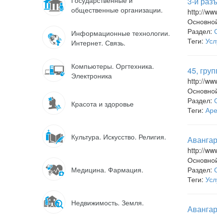
Государственные и
3-й раз
общественные организации.
http://ww
Основно
Раздел:
Информационные технологии.
Теги:
Усл
Интернет. Связь.
Компьютеры. Оргтехника.
45, гру
Электроника
http://w
Основно
Раздел:
Красота и здоровье
Теги:
Ар
Культура. Искусство. Религия.
Авангар
http://ww
Основно
Медицина. Фармация.
Раздел:
Теги:
Усл
Недвижимость. Земля.
Авангар