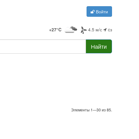
Войти
+27°C
4.5 м/с
cз
Найти
Элементы 1—30 из 85.