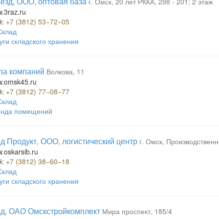
ъезд, ООО, оптовая база
г. Омск, 20 лет РККА, 298 - 201; 2 этаж
w.3raz.ru
й:
+7 (3812) 53−72−05
Склад
уги складского хранения
ппа компаний
Волкова, 11
ww.omsk45.ru
й:
+7 (3812) 77−08−77
Склад
енда помещений
д Продукт, ООО, логистический центр
г. Омск, Производственн
w.oskarsib.ru
й:
+7 (3812) 38−60−18
Склад
уги складского хранения
д, ОАО Омскстройкомплект
Мира проспект, 185/4