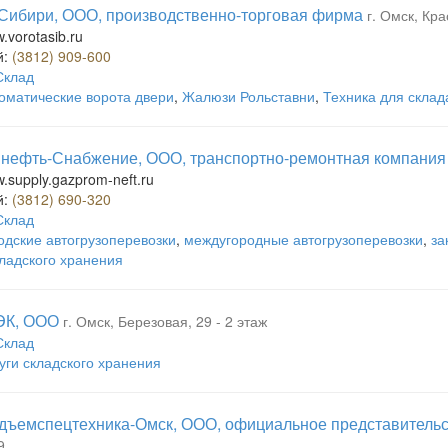
Сибири, ООО, производственно-торговая фирма
г. Омск, Кра
w.vorotasib.ru
й:
(3812) 909-600
Склад
оматические ворота двери
,
Жалюзи Рольставни
,
Техника для склад
нефть-Снабжение, ООО, транспортно-ремонтная компания
w.supply.gazprom-neft.ru
й:
(3812) 690-320
Склад
одские автогрузоперевозки
,
междугородные автогрузоперевозки
,
за
кладского хранения
ЭК, ООО
г. Омск, Березовая, 29 - 2 этаж
Склад
уги складского хранения
дъемспецтехника-Омск, ООО, официальное представительс
9