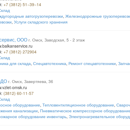
й:
+7 (3812) 51−39−14
Склад
дугородные автогрузоперевозки
,
Железнодорожные грузоперевоз
евозки
,
Услуги складского хранения
сервис, ООО
г. Омск, Заводская, 5 - 2 этаж
w.balkanservice.ru
й:
+7 (3812) 272904
Склад
ника для склада
,
Спецавтотехника
,
Ремонт спецавтотехники
,
Запча
ОДО
г. Омск, Завертяева, 36
w.vzlet-omsk.ru
й:
(3812) 60-11-57
Склад
осное оборудование
,
Тепловентиляционное оборудование
,
Свароч
бжения канализации
,
Пневматическое компрессорное оборудовани
пожарное оборудование инвентарь
,
Электронагревательное обору