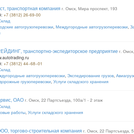
ст, транспортная компания
г. Омск, Мира проспект, 193
й:
+7 (3812) 26-69-00
Склад
одские автогрузоперевозки
,
Междугородные автогрузоперевозки
,
З
я
ЕЙДИНГ, транспортно-экспедиторское предприятие
г. Омск
w.autotrading.ru
й:
+7 (3812) 44−68−01
Склад
дугородные автогрузоперевозки
,
Экспедирование грузов
,
Авиагруз
дорожные грузоперевозки
,
Услуги складского хранения
ервис, ОАО
г. Омск, 22 Партсъезда, 100а/1 - 2 этаж
Склад
овые работы
,
Услуги складского хранения
ООО, торгово-строительная компания
г. Омск, 22 Партсъезда, 5