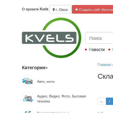
О проекте Kvels
г. Омск
Создать сайт беспл
Новости
Главная
Категории
»
Скл
Авто, мото
Аудио, Видео, Фото, Бытовая
техника
←
1