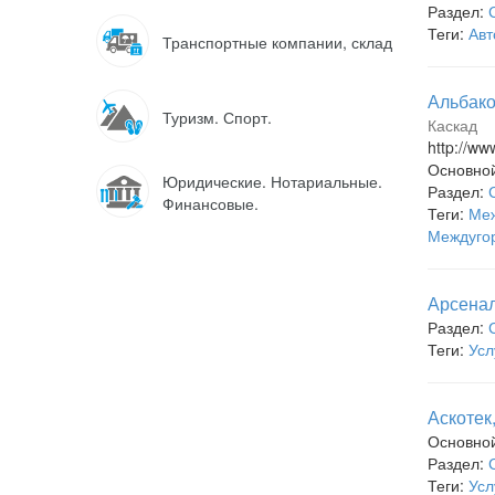
Раздел:
Теги:
Авт
Транспортные компании, склад
Альбако
Туризм. Спорт.
Каскад
http://ww
Основно
Юридические. Нотариальные.
Раздел:
Финансовые.
Теги:
Меж
Междугор
Арсена
Раздел:
Теги:
Усл
Аскотек
Основно
Раздел:
Теги:
Усл