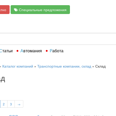
атно
Специальные предложения
Статьи
Автомания
Работа
»
Каталог компаний
»
Транспортные компании, склад
»
Склад
ад
2
3
→