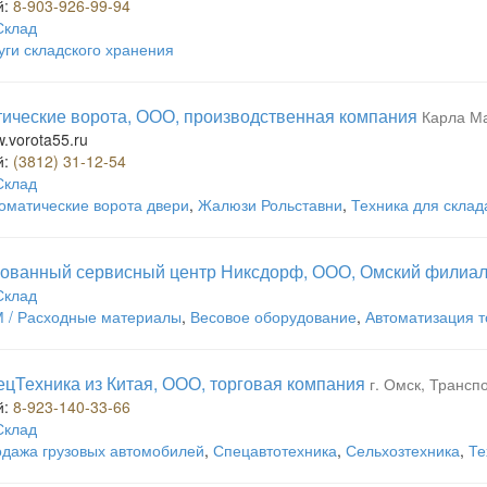
й:
8-903-926-99-94
Склад
уги складского хранения
ические ворота, ООО, производственная компания
Карла Ма
w.vorota55.ru
й:
(3812) 31-12-54
Склад
оматические ворота двери
,
Жалюзи Рольставни
,
Техника для склад
ованный сервисный центр Никсдорф, ООО, Омский филиа
Склад
 / Расходные материалы
,
Весовое оборудование
,
Автоматизация т
цТехника из Китая, ООО, торговая компания
г. Омск, Транспо
й:
8-923-140-33-66
Склад
дажа грузовых автомобилей
,
Спецавтотехника
,
Сельхозтехника
,
Те