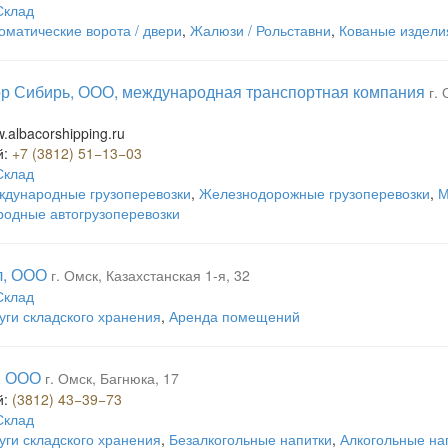
Склад
оматические ворота / двери
,
Жалюзи / Рольставни
,
Кованые издели
р Сибирь, ООО, международная транспортная компания
г.
w.albacorshipping.ru
й:
+7 (3812) 51−13−03
Склад
дународные грузоперевозки
,
Железнодорожные грузоперевозки
,
М
одные автогрузоперевозки
л, ООО
г. Омск, Казахстанская 1-я, 32
Склад
уги складского хранения
,
Аренда помещений
, ООО
г. Омск, Багнюка, 17
й:
(3812) 43−39−73
Склад
уги складского хранения
,
Безалкогольные напитки
,
Алкогольные на