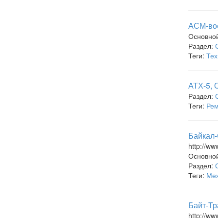
АСМ-во
Основно
Раздел:
Теги:
Тех
АТХ-5, 
Раздел:
Теги:
Рем
Байкал-
http://www
Основно
Раздел:
Теги:
Меж
Байт-Тр
http://ww