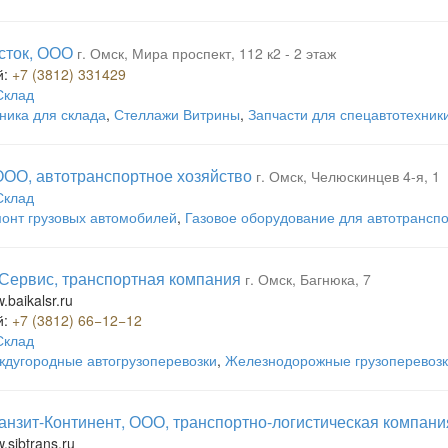
сток, ООО
г. Омск, Мира проспект, 112 к2 - 2 этаж
й:
+7 (3812) 331429
Склад
ника для склада
,
Стеллажи Витрины
,
Запчасти для спецавтотехник
ООО, автотранспортное хозяйство
г. Омск, Челюскинцев 4-я, 1
Склад
онт грузовых автомобилей
,
Газовое оборудование для автотрансп
Сервис, транспортная компания
г. Омск, Багнюка, 7
.baikalsr.ru
й:
+7 (3812) 66−12−12
Склад
дугородные автогрузоперевозки
,
Железнодорожные грузоперевоз
анзит-Континент, ООО, транспортно-логистическая компани
w.sibtrans.ru