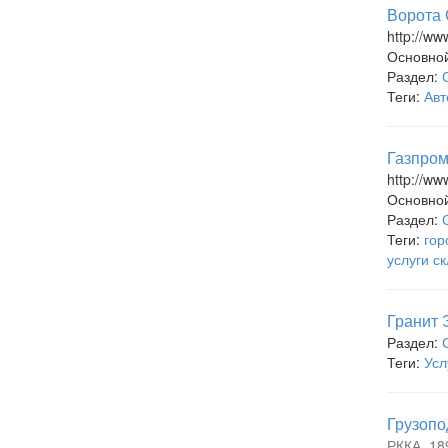
Ворота 
http://ww
Основно
Раздел:
Теги:
Авт
Газпром
http://ww
Основно
Раздел:
Теги:
гор
услуги с
Гранит 
Раздел:
Теги:
Усл
Грузопо
РККА, 18