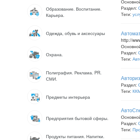
Основно
Раздел:
Образование. Воспитание.
Теги:
усл
Карьера.
Автомат
Одежда, обувь и аксессуары
http://ww
Основно
Раздел:
Охрана.
Теги:
Авт
Полиграфия. Реклама. PR.
Авториз
СМИ.
Раздел:
Теги:
ККМ
Предметы интерьера
АвтоСпе
Основно
Предприятия бытовой сферы.
Раздел:
Теги:
Про
Продукты питания. Напитки.