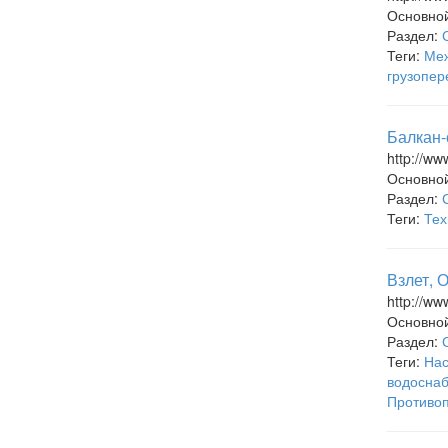
Основно
Раздел:
Теги:
Меж
грузопер
Балкан-
http://ww
Основно
Раздел:
Теги:
Тех
Взлет, 
http://ww
Основно
Раздел:
Теги:
Нас
водосна
Противо