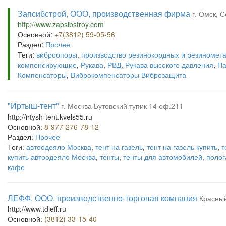
Запсибстрой, ООО, производственная фирма
г. Омск, С
http://www.zapsibstroy.com
Основной:
+7(3812) 59-05-56
Раздел:
Прочее
Теги:
виброопоры
,
производство резинокордных и резиномет
компенсирующие
,
Рукава
,
РВД
,
Рукава высокого давления
,
Па
Компенсаторы
,
Виброкомпенсаторы Виброзащита
"Иртыш-тент"
г. Москва Бутовский тупик 14 оф.211
http://irtysh-tent.kvels55.ru
Основной:
8-977-276-78-12
Раздел:
Прочее
Теги:
автоодеяло Москва
,
тент на газель
,
тент на газель купить
,
т
купить автоодеяло Москва
,
тенты
,
тенты для автомобилей
,
полог
кафе
ЛЕФФ, ООО, производственно-торговая компания
Красный
http://www.tdleff.ru
Основной:
(3812) 33-15-40