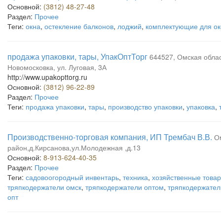
Основной:
(3812) 48-27-48
Раздел:
Прочее
Теги:
окна
,
остекление балконов
,
лоджий
,
комплектующие для ок
продажа упаковки, тары, УпакОптТорг
644527, Омская облас
Новомосковка, ул. Луговая, 3А
http://www.upakopttorg.ru
Основной:
(3812) 96-22-89
Раздел:
Прочее
Теги:
продажа упаковки
,
тары
,
производство упаковки
,
упаковка
,
Производственно-торговая компания, ИП Трембач В.В.
О
район,д.Кирсанова,ул.Молодежная ,д.13
Основной:
8-913-624-40-35
Раздел:
Прочее
Теги:
садовоогородный инвентарь
,
техника
,
хозяйственные това
тряпкодержатели омск
,
тряпкодержатели оптом
,
тряпкодержател
опт