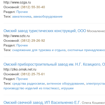
http://www.ozga.ru
Основной:
(3812) 55-30-40
Раздел:
Прочее
Теги:
авиатехника
,
авиаоборудование
Омский завод туристических конструкций, ООО
Москаленко,
http://www.oztc.ru
Основной:
(3812) 29-26-92
Раздел:
Прочее
Теги:
снаряжение для туризма и отдыха
,
охотничьи принадлежно
Омский приборостроительный завод им. Н.Г. Козицкого, 
http://ziko.omsk.net.ru
Основной:
(3812) 25-75-61
Раздел:
Прочее
Теги:
средства радиосвязи
,
антенное оборудование
,
электроуст
производство изделий из пластмасс
,
игрушки
Омский свечной завод, ИП Васильченко Е.Г.
Олега Кошевог