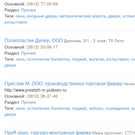
Основной:
(3812) 77-05-59
Раздел:
Прочее
Теги:
окна
,
входные двери
,
автоматические ворота
,
двери
,
остек
рольставни
Полипластик-Дилер, ООО
Дианова, 3/1 - 2 этаж; ТК Лето
Основной:
(3812) 33-06-17
Раздел:
Прочее
Теги:
окна
,
остекление балконов
,
лоджий
,
жалюзи
,
рольставни
,
с
двери
Престиж М, ООО, производственно-торговая фирма
Челюс
http://www.prestizh-m.pulscen.ru
Основной:
(3812) 38-37-40
Раздел:
Прочее
Теги:
окна
,
остекление балконов
,
лоджий
,
заборы
,
ограждения
,
в
двери
Проff-окно, торгово-монтажная фирма
Мира проспект, 177/