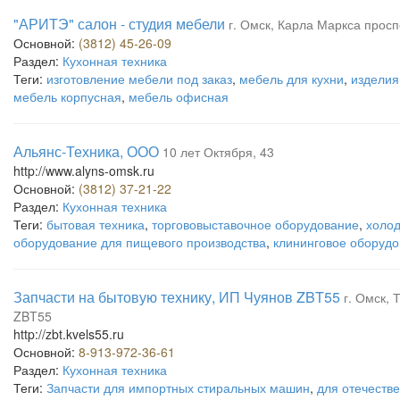
"АРИТЭ" салон - студия мебели
г. Омск, Карла Маркса просп
Основной:
(3812) 45-26-09
Раздел:
Кухонная техника
Теги:
изготовление мебели под заказ
,
мебель для кухни
,
изделия
мебель корпусная
,
мебель офисная
Альянс-Техника, ООО
10 лет Октября, 43
http://www.alyns-omsk.ru
Основной:
(3812) 37-21-22
Раздел:
Кухонная техника
Теги:
бытовая техника
,
торгововыставочное оборудование
,
холо
оборудование для пищевого производства
,
клининговое оборуд
Запчасти на бытовую технику, ИП Чуянов ZBT55
г. Омск, 
ZBT55
http://zbt.kvels55.ru
Основной:
8-913-972-36-61
Раздел:
Кухонная техника
Теги:
Запчасти для импортных стиральных машин
,
для отечеств