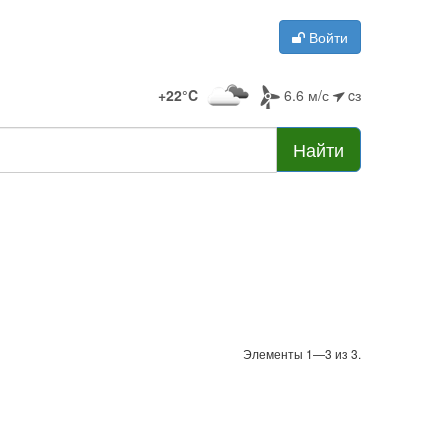
Войти
+22°C
6.6 м/с
cз
Найти
Элементы 1—3 из 3.