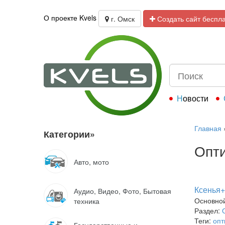
О проекте Kvels
г. Омск
Создать сайт беспл
Новости
Главная
Категории
»
Опт
Авто, мото
Ксенья+
Аудио, Видео, Фото, Бытовая
Основно
техника
Раздел:
Теги:
опт