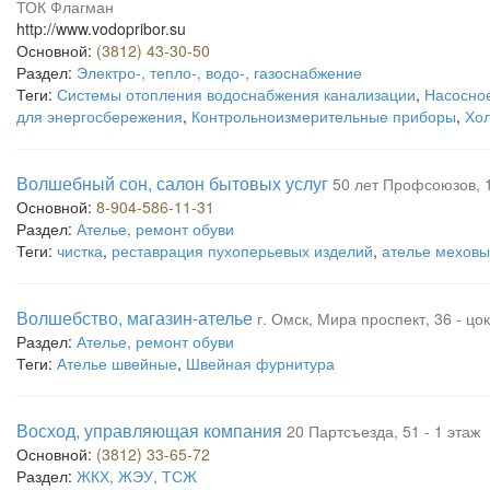
ТОК Флагман
http://www.vodopribor.su
Основной:
(3812) 43-30-50
Раздел:
Электро-, тепло-, водо-, газоснабжение
Теги:
Системы отопления водоснабжения канализации
,
Насосно
для энергосбережения
,
Контрольноизмерительные приборы
,
Хо
Волшебный сон, салон бытовых услуг
50 лет Профсоюзов, 
Основной:
8-904-586-11-31
Раздел:
Ателье, ремонт обуви
Теги:
чистка
,
реставрация пухоперьевых изделий
,
ателье мехов
Волшебство, магазин-ателье
г. Омск, Мира проспект, 36 - цо
Раздел:
Ателье, ремонт обуви
Теги:
Ателье швейные
,
Швейная фурнитура
Восход, управляющая компания
20 Партсъезда, 51 - 1 этаж
Основной:
(3812) 33-65-72
Раздел:
ЖКХ, ЖЭУ, ТСЖ