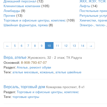
Домашний персонал
(12)
ЖКХ, ЖЭУ, ТСЖ
Клининговые компании
(105)
Лифты
(14)
Ломбарды
(9)
Постельные прин
Прочее
(13)
Ритуальные услу
Торговые и офисные центры, комплекс
(109)
Химчистки, прач
Швейная фурнитура, пряжа
(8)
Электро-, тепло-
←
5
6
7
8
9
10
11
12
13
14
→
Вера, ателье
Жуковского, 32 - 2 этаж; ТК Радуга
Основной:
8-908-793-67-07
Раздел:
Ателье, ремонт обуви
Теги:
ателье меховые
,
кожаные
,
ателье швейные
Версаль, торговый дом
Комарова проспект, 8 к1
Раздел:
Торговые и офисные центры, комплекс
Теги:
торговые центры