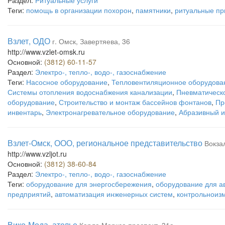
Раздел:
Ритуальные услуги
Теги:
помощь в организации похорон
,
памятники
,
ритуальные пр
Взлет, ОДО
г. Омск, Завертяева, 36
http://www.vzlet-omsk.ru
Основной:
(3812) 60-11-57
Раздел:
Электро-, тепло-, водо-, газоснабжение
Теги:
Насосное оборудование
,
Тепловентиляционное оборудова
Системы отопления водоснабжения канализации
,
Пневматическ
оборудование
,
Строительство и монтаж бассейнов фонтанов
,
Пр
инвентарь
,
Электронагревательное оборудование
,
Абразивный и
Взлет-Омск, ООО, региональное представительство
Вокзал
http://www.vzljot.ru
Основной:
(3812) 38-60-84
Раздел:
Электро-, тепло-, водо-, газоснабжение
Теги:
оборудование для энергосбережения
,
оборудование для 
предприятий
,
автоматизация инженерных систем
,
контрольноиз
Вико-Мода, ателье