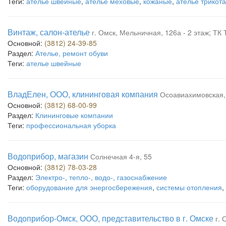
Теги:
ателье швейные
,
ателье меховые
,
кожаные
,
ателье трикот
Винтаж, салон-ателье
г. Омск, Мельничная, 126а - 2 этаж; ТК
Основной:
(3812) 24-39-85
Раздел:
Ателье, ремонт обуви
Теги:
ателье швейные
ВладЕлен, ООО, клининговая компания
Осоавиахимовская, 
Основной:
(3812) 68-00-99
Раздел:
Клининговые компании
Теги:
профессиональная уборка
Водоприбор, магазин
Солнечная 4-я, 55
Основной:
(3812) 78-03-28
Раздел:
Электро-, тепло-, водо-, газоснабжение
Теги:
оборудование для энергосбережения
,
системы отопления
,
Водоприбор-Омск, ООО, представительство в г. Омске
г. 