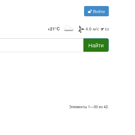
Войти
+21°C
4.6 м/с
cз
Найти
Элементы 1—30 из 42.