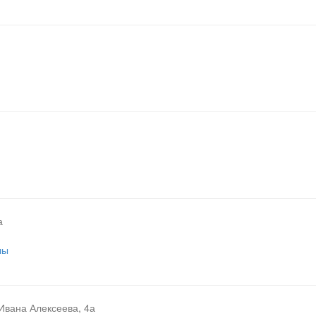
а
лы
Ивана Алексеева, 4а