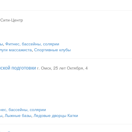
К Сити-Центр
бы
,
Фитнес, бассейны, солярии
луги массажиста
,
Спортивные клубы
ской подготовки
г. Омск, 25 лет Октября, 4
нес, бассейны, солярии
лы
,
Лыжные базы
,
Ледовые дворцы Катки