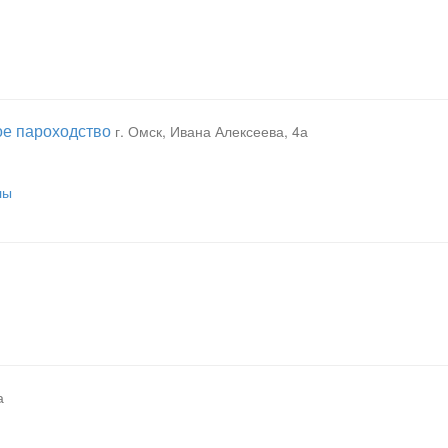
е пароходство
г. Омск, Ивана Алексеева, 4а
лы
а