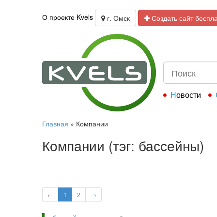
О проекте Kvels
г. Омск
Создать сайт беспл
Новости
Главная
»
Компании
Компании (тэг: бассейны)
←
1
2
→