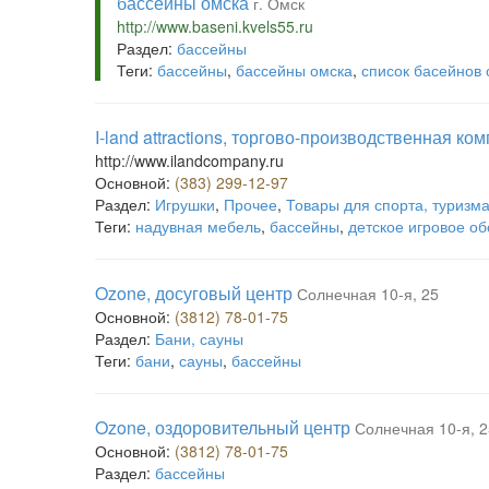
бассейны омска
г. Омск
http://www.baseni.kvels55.ru
Раздел:
бассейны
Теги:
бассейны
,
бассейны омска
,
список басейнов 
I-land attractions, торгово-производственная ко
http://www.ilandcompany.ru
Основной:
(383) 299-12-97
Раздел:
Игрушки
,
Прочее
,
Товары для спорта, туризма
Теги:
надувная мебель
,
бассейны
,
детское игровое о
Ozone, досуговый центр
Солнечная 10-я, 25
Основной:
(3812) 78-01-75
Раздел:
Бани, сауны
Теги:
бани
,
сауны
,
бассейны
Ozone, оздоровительный центр
Солнечная 10-я, 2
Основной:
(3812) 78-01-75
Раздел:
бассейны