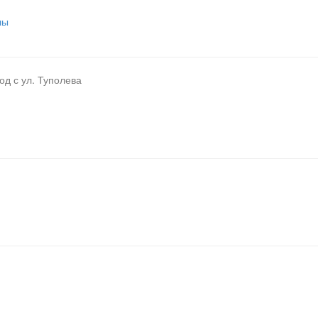
лы
ход с ул. Туполева