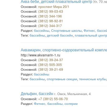
Аква беби, детский плавательный центр
Ул. 70 л
Основной:
проспект Мира 20/1
Основной:
(3812) 99-03-63
Основной:
(3812) 344-196
Основной:
(3812) 98-92-81
Основной:
(3812) 344-317
Раздел:
бассейны
,
Спортивные школы
,
Фитнес, бассе
Теги:
бассейны
,
детский бассейн
,
плавательный цент
Аквамарин, спортивно-оздоровительный компл
http://www.akvamarin-1.ru
Основной:
(3812) 39-24-37
Основной:
(3812) 505-305
Основной:
(3812) 39-21-69
Раздел:
бассейны
Теги:
бассейны
,
спортивные секции
,
теннисные клубы
Дельфин, бассейн
г. Омск, Мельничная, 4
Основной:
+7 (3812) 55-06-70
Раздел:
Фитнес, бассейны, солярии