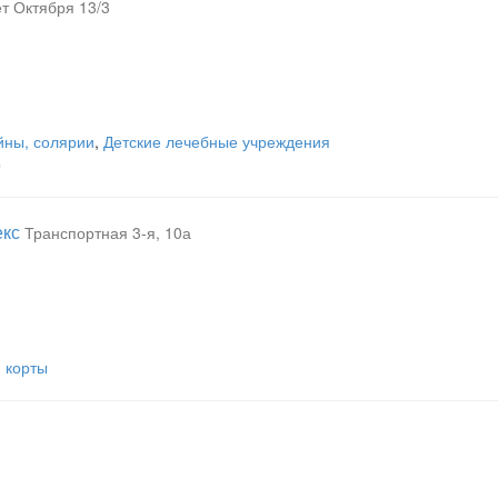
ет Октября 13/3
йны, солярии
,
Детские лечебные учреждения
р
екс
Транспортная 3-я, 10а
,
корты