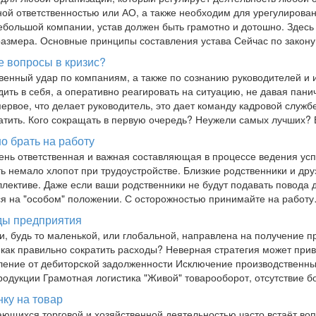
ой ответственностью или АО, а также необходим для урегулирова
ебольшой компании, устав должен быть грамотно и дотошно. Здесь
азмера. Основные принципы составления устава Сейчас по закон
е вопросы в кризис?
венный удар по компаниям, а также по сознанию руководителей и 
одить в себя, а оперативно реагировать на ситуацию, не давая пан
ервое, что делает руководитель, это дает команду кадровой служ
атить. Кого сокращать в первую очередь? Неужели самых лучших
о брать на работу
ень ответственная и важная составляющая в процессе ведения усп
ть немало хлопот при трудоустройстве. Близкие родственники и др
лективе. Даже если ваши родственники не будут подавать повода д
ся на "особом" положении. С осторожностью принимайте на работ
оды предприятия
, будь то маленькой, или глобальной, направлена на получение пр
как правильно сократить расходы? Неверная стратегия может прив
ление от дебиторской задолженности Исключение производственн
одукции Грамотная логистика "Живой" товарооборот, отсутствие 
нку на товар
ющихся торговой и хозяйственной деятельностью часто встаёт воп