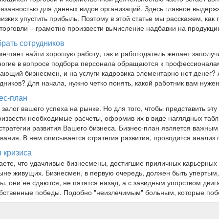
язанностью для данных видов организаций. Здесь главное выдержат
 низких упустить прибыль. Поэтому в этой статье мы расскажем, ка
 торговли – грамотно произвести вычисление надбавки на продукц
брать сотрудников
мечтает найти хорошую работу, так и работодатель желает заполучи
ногие в вопросе подбора персонала обращаются к профессионалам 
инающий бизнесмен, и на услуги кадровика элементарно нет денег?
дников? Для начала, нужно четко понять, какой работник вам нуже
ес-план
 залог вашего успеха на рынке. Но для того, чтобы представить эт
оизвести необходимые расчеты, оформив их в виде наглядных табл
тратегии развития Вашего бизнеса. Бизнес-план является важным 
вания. В нем описывается стратегия развития, проводится анали
 кризиса
наете, что удачливые бизнесмены, достигшие приличных карьерны
не живущих. Бизнесмен, в первую очередь, должен быть упертым,
ы, они не сдаются, не пятятся назад, а с завидным упорством дви
обственные победы. Подобно "неизлечимым" больным, которые по