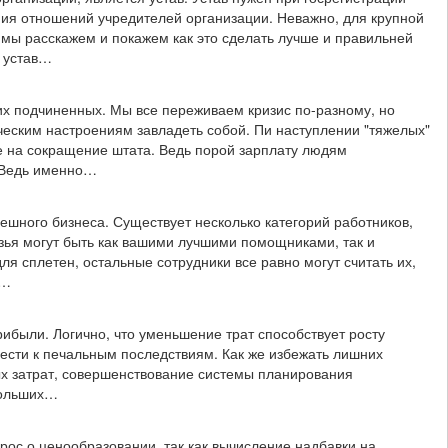
ния отношений учредителей организации. Неважно, для крупной
 мы расскажем и покажем как это сделать лучше и правильней
у устав…
их подчиненных. Мы все переживаем кризис по-разному, но
ическим настроениям завладеть собой. Пи наступлении "тяжелых"
бе на сокращение штата. Ведь порой зарплату людям
? Ведь именно…
ешного бизнеса. Существует несколько категорий работников,
узья могут быть как вашими лучшими помощниками, так и
ля сплетен, остальные сотрудники все равно могут считать их,
у…
ибыли. Логично, что уменьшение трат способствует росту
ести к печальным последствиям. Как же избежать лишних
ых затрат, совершенствование системы планирования
больших…
рос о ценообразовании, так как вычисление надбавки на