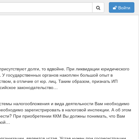
Войти
присутствуют долги, то вдвойне. При ликвидации юридического
. У государственных органов накоплен большой опыт в
ством, в отличие от юр. лиц. Таким образом, признать ИП
ссийское законодательство…
истемы налогообложения и вида деятельности Вам необходимо
необходимо зарегистрировать в налоговой инспекции. А об этом
брести? При приобретении ККМ Вы должны понимать, что Вам
овой…
ганизации, является устав. Устав нужен при госрегистрации