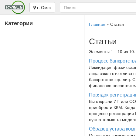
г. Омск
Категории
Главная
»
Статьи
Статьи
Элементы 1—10 из 10.
Процесс банкротств
Ликвидация физическог
лица закон отчетливо 
банкротстве юр. лиц. С
финансово несостоятел
Порядок регистраци
Вы открыли ИП или ООО
приобрести ККМ. Когда
процессе регистрации 
нужна только та модел
Образец устава ком
Основным документом д