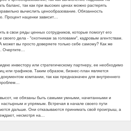
ь баланс, так как при высоких ценах можно растерять
к правильно вычислить ценообразование. Обязанность
ию. Процент наценки зависит…
ть в свои ряды ценных сотрудников, которые помогут его
своего дела - "охотникам за головами", кадровым агентствам.
 А может вы просто доверяете только себе самому? Как же
н. Очертите…
у идею инвестору или стратегическому партнеру, ее необходимо
иц или графиков. Таким образом, бизнес-план является
документом компании, так как предназначен для внутреннего
з проблем…
х высот, не обязаны быть самыми умными, начитанными и
 настырным и упрямым. Встречая в начале своего пути
гаются дальше. Они отказываются принимать свой проигрыш, а
беждают, несмотря на…