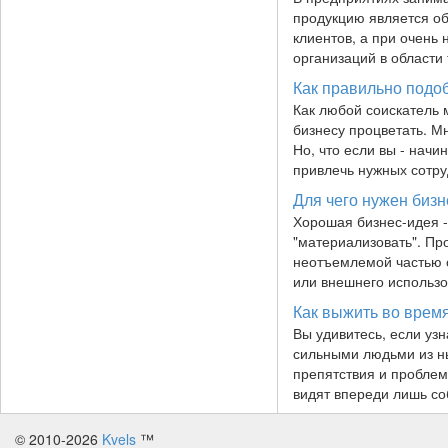
продукцию является об
клиентов, а при очень
организаций в области
Как правильно подо
Как любой соискатель 
бизнесу процветать. М
Но, что если вы - нач
привлечь нужных сотру
Для чего нужен бизн
Хорошая бизнес-идея -
"материализовать". Пр
неотъемлемой частью с
или внешнего использо
Как выжить во время
Вы удивитесь, если уз
сильными людьми из ны
препятствия и проблем
видят впереди лишь с
© 2010-2026
Kvels
™