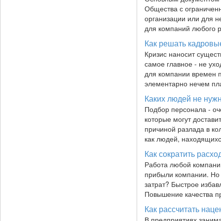
Общества с ограниченн
организации или для н
для компаний любого р
Как решать кадровы
Кризис наносит сущест
самое главное - не ух
для компании времен п
элементарно нечем пл
Каких людей не нужн
Подбор персонала - оч
которые могут достави
причиной разлада в кол
как людей, находящих
Как сократить расх
Работа любой компании
прибыли компании. Но 
затрат? Быстрое избав
Повышение качества пр
Как рассчитать наце
В предприятиях занима