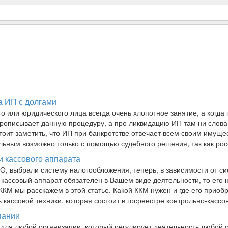
а ИП с долгами
о или юридического лица всегда очень хлопотное занятие, а когда 
прописывает данную процедуру, а про ликвидацию ИП там ни слова
тоит заметить, что ИП при банкротстве отвечает всем своим имуще
ьным возможно только с помощью судебного решения, так как ро
и кассового аппарата
, выбрали систему налогообложения, теперь, в зависимости от с
 кассовый аппарат обязателен в Вашем виде деятельности, то его 
ККМ мы расскажем в этой статье. Какой ККМ нужен и где его прио
ь кассовой техники, которая состоит в госреестре контрольно-касс
пании
ля любой организации, который регулирует деятельность любой ор