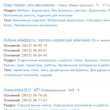
Krep-master, сеть магазинов
г. Омск, Мира проспект, 71 - 17 
Раздел:
Мебель, фурнитура
,
Инструменты, метизы, фурнитура
,
К
Монтажные работы, изделия для монтажа
Теги:
Крепежные изделия
,
Мебельная фурнитура
,
Слесарно-мон
Клеи
,
Лакокрасочные материалы
Азбука комфорта, торгово-сервисная компания
25-я линия,
Основной:
(3812) 36-90-18
Основной:
(3812) 36-93-01
Основной:
(3812) 66-64-49
Раздел:
Отделочные материалы и работы
,
Окна, зеркала, стекло
Краски, лаки, герметики, работы
,
Кровельные материалы и рабо
Теги:
герметики
,
клеи
,
окна
,
кровельные материалы
,
фасадные 
остекление балконов
,
лоджий
Алексеева В.Н., ИП
Универсальная, 19/5 - 5
Основной:
(3812) 36-76-36
Основной:
(3812) 36-71-61
Раздел:
Строительные смеси
,
Отделочные материалы и работы
оборудование
,
Краски, лаки, герметики, работы