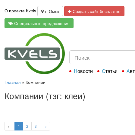
О проекте Kvels
г. Омск
Создать сайт бесплатно
Специальные предложения
Новости
Статьи
Ав
Главная
»
Компании
Компании (тэг: клеи)
←
1
2
3
→