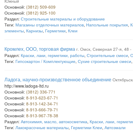
Южный
Основной:
(3812) 509-609
Основной:
(3812) 925-100
Раздел:
Строительные материалы и оборудование
Теги:
Магазины отделочных материалов
,
Напольные покрытия
,
К
элементы
,
Карнизы
,
Герметики
,
Клеи
Кромлех, ООО, торговая фирма
г. Омск, Северная 27-я, 48 -
Раздел:
Краски, лаки, герметики, работы
,
Строительные смеси
,
О
Теги:
Гипсокартон / Комплектующие
,
Сухие строительные смеси
Ладога, научно-производственное объединение
Октябрьск
http://www.ladoga-ltd.ru
Основной:
(3812) 336-771
Основной:
8-913-623-67-71
Основной:
8-913-142-34-71
Основной:
8-913-666-79-71
Основной:
8-913-967-78-38
Раздел:
Автохимия, масло, автокосметика
,
Краски, лаки, гермети
Теги:
Лакокрасочные материалы
,
Герметики Клеи
,
Автоэмали