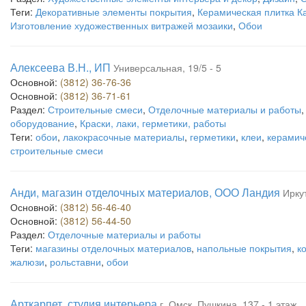
Теги:
Декоративные элементы покрытия
,
Керамическая плитка 
Изготовление художественных витражей мозаики
,
Обои
Алексеева В.Н., ИП
Универсальная, 19/5 - 5
Основной:
(3812) 36-76-36
Основной:
(3812) 36-71-61
Раздел:
Строительные смеси
,
Отделочные материалы и работы
оборудование
,
Краски, лаки, герметики, работы
Теги:
обои
,
лакокрасочные материалы
,
герметики
,
клеи
,
керамич
строительные смеси
Анди, магазин отделочных материалов, ООО Ландия
Иркут
Основной:
(3812) 56-46-40
Основной:
(3812) 56-44-50
Раздел:
Отделочные материалы и работы
Теги:
магазины отделочных материалов
,
напольные покрытия
,
к
жалюзи
,
рольставни
,
обои
Арткарпет, студия интерьера
г. Омск, Пушкина, 137 - 1 этаж