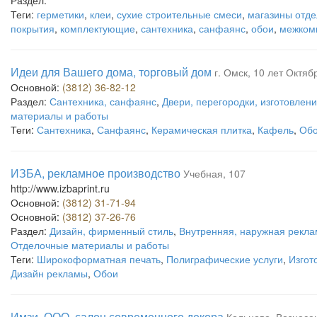
Раздел:
Теги:
герметики
,
клеи
,
сухие строительные смеси
,
магазины отд
покрытия
,
комплектующие
,
сантехника
,
санфаянс
,
обои
,
межком
Идеи для Вашего дома, торговый дом
г. Омск, 10 лет Октяб
Основной:
(3812) 36-82-12
Раздел:
Сантехника, санфаянс
,
Двери, перегородки, изготовлени
материалы и работы
Теги:
Сантехника
,
Санфаянс
,
Керамическая плитка
,
Кафель
,
Об
ИЗБА, рекламное производство
Учебная, 107
http://www.izbaprint.ru
Основной:
(3812) 31-71-94
Основной:
(3812) 37-26-76
Раздел:
Дизайн, фирменный стиль
,
Внутренняя, наружная рекла
Отделочные материалы и работы
Теги:
Широкоформатная печать
,
Полиграфические услуги
,
Изгот
Дизайн рекламы
,
Обои
Имзи, ООО, салон современного декора