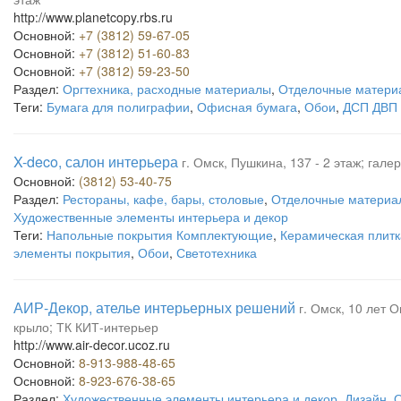
http://www.planetcopy.rbs.ru
Основной:
+7 (3812) 59-67-05
Основной:
+7 (3812) 51-60-83
Основной:
+7 (3812) 59-23-50
Раздел:
Оргтехника, расходные материалы
,
Отделочные матери
Теги:
Бумага для полиграфии
,
Офисная бумага
,
Обои
,
ДСП ДВП
X-deco, салон интерьера
г. Омск, Пушкина, 137 - 2 этаж; га
Основной:
(3812) 53-40-75
Раздел:
Рестораны, кафе, бары, столовые
,
Отделочные материа
Художественные элементы интерьера и декор
Теги:
Напольные покрытия Комплектующие
,
Керамическая плит
элементы покрытия
,
Обои
,
Светотехника
АИР-Декор, ателье интерьерных решений
г. Омск, 10 лет О
крыло; ТК КИТ-интерьер
http://www.air-decor.ucoz.ru
Основной:
8-913-988-48-65
Основной:
8-923-676-38-65
Раздел:
Художественные элементы интерьера и декор
,
Дизайн
,
О