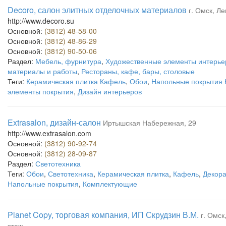
Decoro, салон элитных отделочных материалов
г. Омск, Ле
http://www.decoro.su
Основной:
(3812) 48-58-00
Основной:
(3812) 48-86-29
Основной:
(3812) 90-50-06
Раздел:
Мебель, фурнитура
,
Художественные элементы интерье
материалы и работы
,
Рестораны, кафе, бары, столовые
Теги:
Керамическая плитка Кафель
,
Обои
,
Напольные покрытия
элементы покрытия
,
Дизайн интерьеров
Extrasalon, дизайн-салон
Иртышская Набережная, 29
http://www.extrasalon.com
Основной:
(3812) 90-92-74
Основной:
(3812) 28-09-87
Раздел:
Светотехника
Теги:
Обои
,
Светотехника
,
Керамическая плитка
,
Кафель
,
Декор
Напольные покрытия
,
Комплектующие
Planet Copy, торговая компания, ИП Скрудзин В.М.
г. Омск
этаж