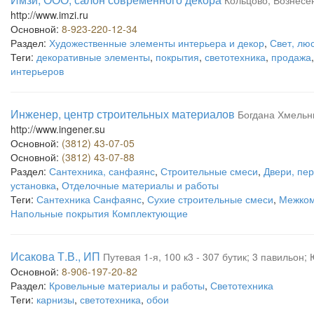
Кольцово, Вознесен
http://www.imzi.ru
Основной:
8-923-220-12-34
Раздел:
Художественные элементы интерьера и декор
,
Свет, лю
Теги:
декоративные элементы
,
покрытия
,
светотехника
,
продажа
интерьеров
Инженер, центр строительных материалов
Богдана Хмельни
http://www.ingener.su
Основной:
(3812) 43-07-05
Основной:
(3812) 43-07-88
Раздел:
Сантехника, санфаянс
,
Строительные смеси
,
Двери, пер
установка
,
Отделочные материалы и работы
Теги:
Сантехника Санфаянс
,
Сухие строительные смеси
,
Межком
Напольные покрытия Комплектующие
Исакова Т.В., ИП
Путевая 1-я, 100 к3 - 307 бутик; 3 павильон
Основной:
8-906-197-20-82
Раздел:
Кровельные материалы и работы
,
Светотехника
Теги:
карнизы
,
светотехника
,
обои