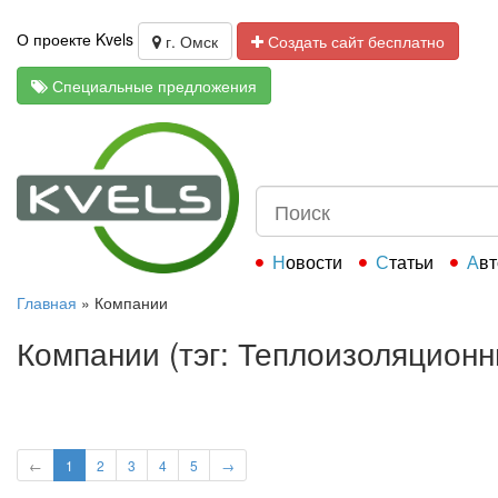
О проекте Kvels
г. Омск
Создать сайт бесплатно
Специальные предложения
Новости
Статьи
Ав
Главная
»
Компании
Компании (тэг: Теплоизоляцион
←
1
2
3
4
5
→