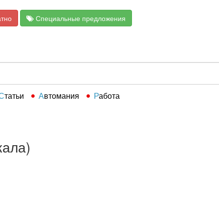
атно
Специальные предложения
Статьи
Автомания
Работа
кала)