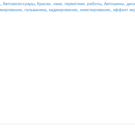
р
,
Автоаксессуары
,
Краски, лаки, герметики, работы
,
Автошины, дис
омирование
,
гальваника
,
кадмирование
,
никелирование
,
эффект зе