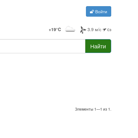
Войти
+19°C
3.9 м/с
cз
Найти
Элементы 1—1 из 1.