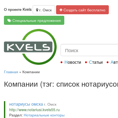
О проекте Kvels
г. Омск
Создать сайт бесплатно
Специальные предложения
Новости
Статьи
Ав
Главная
»
Компании
Компании (тэг: список нотариусо
нотариусы омска
г. Омск
http://www.notariusi.kvels55.ru
Раздел:
Нотариальные конторы