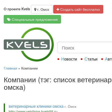
О проекте Kvels
г. Омск
Создать сайт бесплатно
Специальные предложения
Новости
Статьи
Ав
Главная
»
Компании
Компании (тэг: список ветерина
омска)
ветеринарные клиники омска
г. Омск
http://www.vetclinics.kvels55.ru