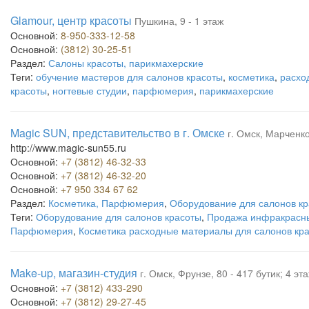
Glamour, центр красоты
Пушкина, 9 - 1 этаж
Основной:
8-950-333-12-58
Основной:
(3812) 30-25-51
Раздел:
Салоны красоты, парикмахерские
Теги:
обучение мастеров для салонов красоты
,
косметика
,
расхо
красоты
,
ногтевые студии
,
парфюмерия
,
парикмахерские
Magic SUN, представительство в г. Омске
г. Омск, Марченко
http://www.magic-sun55.ru
Основной:
+7 (3812) 46-32-33
Основной:
+7 (3812) 46-32-20
Основной:
+7 950 334 67 62
Раздел:
Косметика, Парфюмерия
,
Оборудование для салонов кр
Теги:
Оборудование для салонов красоты
,
Продажа инфракрасн
Парфюмерия
,
Косметика расходные материалы для салонов кр
Make-up, магазин-студия
г. Омск, Фрунзе, 80 - 417 бутик; 4 э
Основной:
+7 (3812) 433-290
Основной:
+7 (3812) 29-27-45