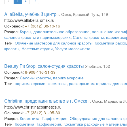
←
1
2
→
AllaBella, учебный центр
г. Омск, Красный Путь, 149
http://www.allabella-omsk.ru
Основной:
+7 (3812) 38-19-16
Раздел:
Курсы, дополнительное образование, повышение квали
салонов красоты и парикмахерских
,
Салоны красоты, парикмахе
Теги:
Обучение мастеров для салонов красоты
,
Косметика расхо
красоты
,
Ногтевые студии
,
Услуги массажиста
Beauty Pit Stop, салон-студия красоты
Учебная, 152
Основной:
8-908-116-31-39
Раздел:
Салоны красоты, парикмахерские
Теги:
парикмахерские
,
косметика
,
расходные материалы для сал
Christina, представительство в г. Омске
г. Омск, Маршала Ж
http://www.christinacosmetics.ru
Основной:
+7 (3812) 31-95-30
Раздел:
Косметика, Парфюмерия
,
Оборудование для салонов кр
Теги:
Косметика Парфюмерия
,
Косметика расходные материалы