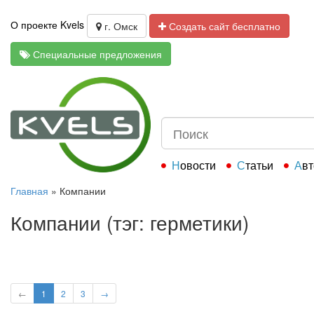
О проекте Kvels
г. Омск
Создать сайт бесплатно
Специальные предложения
Новости
Статьи
Ав
Главная
»
Компании
Компании (тэг: герметики)
←
1
2
3
→