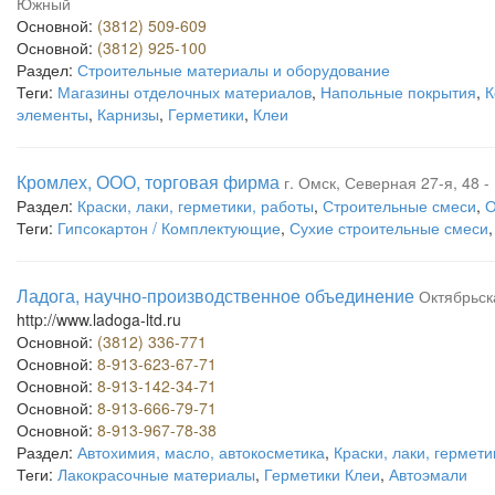
Южный
Основной:
(3812) 509-609
Основной:
(3812) 925-100
Раздел:
Строительные материалы и оборудование
Теги:
Магазины отделочных материалов
,
Напольные покрытия
,
К
элементы
,
Карнизы
,
Герметики
,
Клеи
Кромлех, ООО, торговая фирма
г. Омск, Северная 27-я, 48 -
Раздел:
Краски, лаки, герметики, работы
,
Строительные смеси
,
О
Теги:
Гипсокартон / Комплектующие
,
Сухие строительные смеси
Ладога, научно-производственное объединение
Октябрьск
http://www.ladoga-ltd.ru
Основной:
(3812) 336-771
Основной:
8-913-623-67-71
Основной:
8-913-142-34-71
Основной:
8-913-666-79-71
Основной:
8-913-967-78-38
Раздел:
Автохимия, масло, автокосметика
,
Краски, лаки, гермети
Теги:
Лакокрасочные материалы
,
Герметики Клеи
,
Автоэмали