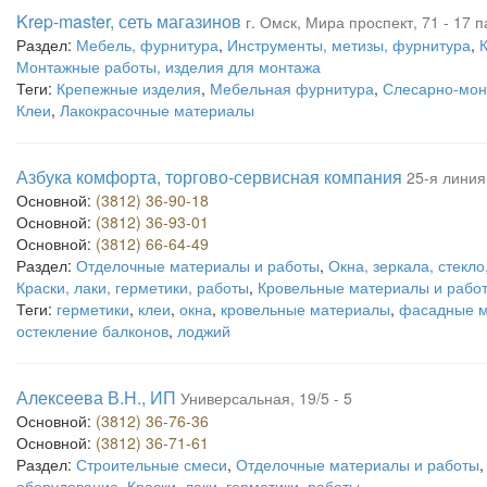
Krep-master, сеть магазинов
г. Омск, Мира проспект, 71 - 17 
Раздел:
Мебель, фурнитура
,
Инструменты, метизы, фурнитура
,
К
Монтажные работы, изделия для монтажа
Теги:
Крепежные изделия
,
Мебельная фурнитура
,
Слесарно-мон
Клеи
,
Лакокрасочные материалы
Азбука комфорта, торгово-сервисная компания
25-я линия,
Основной:
(3812) 36-90-18
Основной:
(3812) 36-93-01
Основной:
(3812) 66-64-49
Раздел:
Отделочные материалы и работы
,
Окна, зеркала, стекло
Краски, лаки, герметики, работы
,
Кровельные материалы и рабо
Теги:
герметики
,
клеи
,
окна
,
кровельные материалы
,
фасадные 
остекление балконов
,
лоджий
Алексеева В.Н., ИП
Универсальная, 19/5 - 5
Основной:
(3812) 36-76-36
Основной:
(3812) 36-71-61
Раздел:
Строительные смеси
,
Отделочные материалы и работы
оборудование
,
Краски, лаки, герметики, работы