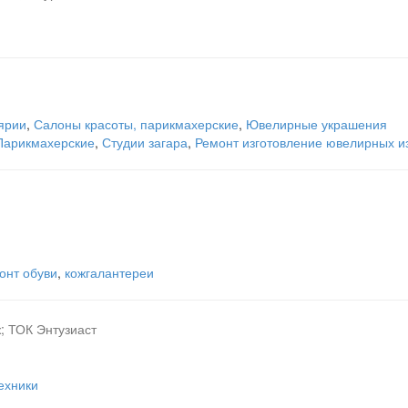
ярии
,
Салоны красоты, парикмахерские
,
Ювелирные украшения
Парикмахерские
,
Студии загара
,
Ремонт изготовление ювелирных и
онт обуви
,
кожгалантереи
ж; ТОК Энтузиаст
ехники