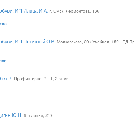
обуви, ИП Илица И.А.
г. Омск, Лермонтова, 136
ючей
обуви, ИП Покутный О.В.
Маяковского, 20 / Учебная, 152 - ТД П
чей
б А.В.
Профинтерна, 7 - 1, 2 этаж
цигин Ю.Н.
8-я линия, 219