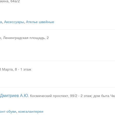
кина, 64а/2
ка
,
Аксессуары
,
Ателье швейные
к, Ленинградская площадь, 2
8 Марта, 8 - 1 этаж
 Дмитриев А.Ю.
Космический проспект, 99/2 - 2 этаж; дом быта Ч
онт обуви
,
кожгалантереи