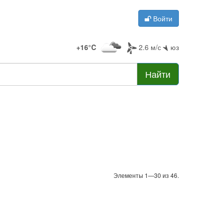
Войти
+16°C
2.6 м/с
юз
Найти
Элементы 1—30 из 46.