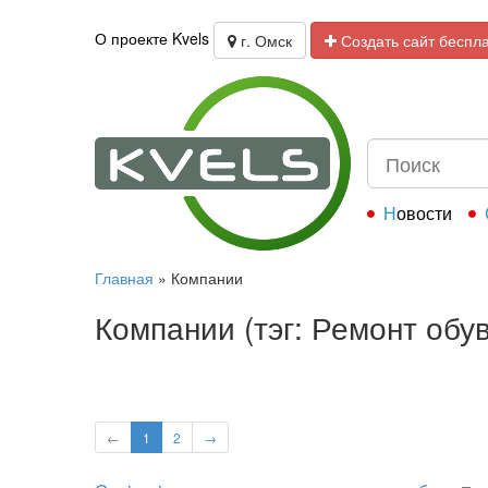
О проекте Kvels
г. Омск
Создать сайт беспл
Новости
Главная
»
Компании
Компании (тэг: Ремонт обу
←
1
2
→