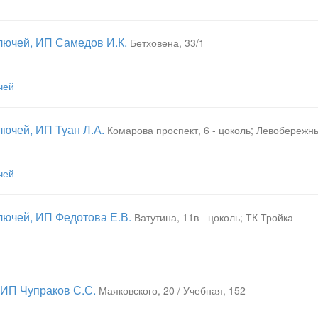
лючей, ИП Самедов И.К.
Бетховена, 33/1
чей
лючей, ИП Туан Л.А.
Комарова проспект, 6 - цоколь; Левобережн
чей
лючей, ИП Федотова Е.В.
Ватутина, 11в - цоколь; ТК Тройка
 ИП Чупраков С.С.
Маяковского, 20 / Учебная, 152