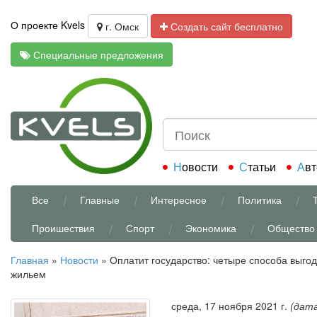
О проекте Kvels
г. Омск
Создать сайт бесплатно
Специальные предложения
Новости
Статьи
Ав
Все
Главные
Интересное
Политика
Проишествия
Спорт
Экономика
Общество
Главная
»
Новости
»
Оплатит государство: четыре способа выгод
жильем
среда, 17 ноября 2021 г.
(дата