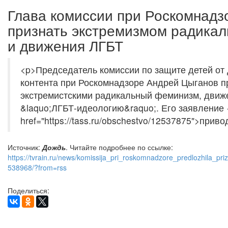
Глава комиссии при Роскомнадз
признать экстремизмом радика
и движения ЛГБТ
<p>Председатель комиссии по защите детей от 
контента при Роскомнадзоре Андрей Цыганов п
экстремистскими радикальный феминизм, движ
&laquo;ЛГБТ-идеологию&raquo;. Его заявление 
href="https://tass.ru/obschestvo/12537875">прив
Источник:
Дождь
. Читайте подробнее по ссылке:
https://tvrain.ru/news/komissija_pri_roskomnadzore_predlozhila_pr
538968/?from=rss
Поделиться: