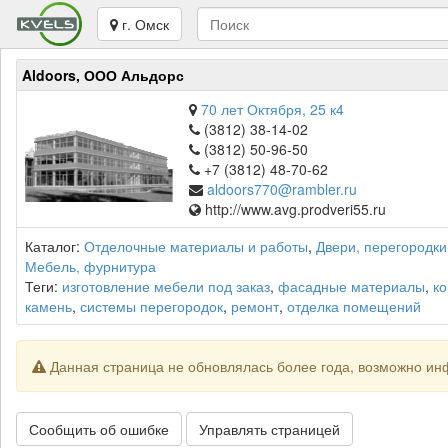
г. Омск
Aldoors, ООО Альдорс
70 лет Октября, 25 к4
(3812) 38-14-02
(3812) 50-96-50
+7 (3812) 48-70-62
aldoors770@rambler.ru
http://www.avg.prodveri55.ru
Каталог:
Отделочные материалы и работы
,
Двери, перегородки
Мебель, фурнитура
Теги:
изготовление мебели под заказ
,
фасадные материалы
,
ко
камень
,
системы перегородок
,
ремонт
,
отделка помещений
Данная страница не обновлялась более года, возможно ин
Сообщить об ошибке
Управлять страницей