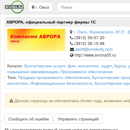
г. Омск
АВРОРА, официальный партнер фирмы 1С
г. Омск, Маяковского, 81/2 - 
(3812) 59-57-20
(3812) 36-15-98
asoft@omskcity.com
http://www.avrora55.ru
Каталог:
Бухгалтерские услуги, фин. консалтинг, аудит
,
Курсы, 
повышение квалификации
,
Программное обеспечение
Теги:
Продажа программного обеспечения
,
Бухгалтерские про
консалтинг
,
Информационная безопасность
,
Бухгалтерские ку
Данная страница не обновлялась более года, возможно ин
Сообщить об ошибке
Управлять страницей
Мы предоставляем полный спектр услуг по автоматизации