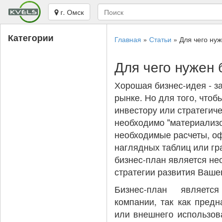
г. Омск
Категории
Главная
»
Статьи
»
Для чего ну
Для чего нужен 
Хорошая бизнес-идея - з
рынке. Но для того, чтоб
инвестору или стратегиче
необходимо "материализо
необходимые расчеты, о
наглядных таблиц или гр
бизнес-план является н
стратегии развития Ваше
Бизнес-план являетс
компании, так как предн
или внешнего использов