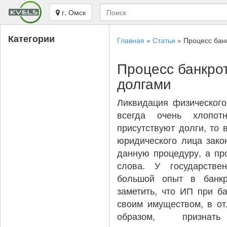
г. Омск
Категории
Главная
»
Статьи
»
Процесс бан
Процесс банкро
долгами
Ликвидация физического
всегда очень хлопот
присутствуют долги, то 
юридического лица зако
данную процедуру, а пр
слова. У государстве
большой опыт в банкр
заметить, что ИП при ба
своим имуществом, в от
образом, призна