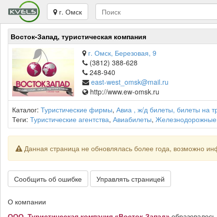
г. Омск
Восток-Запад, туристическая компания
г. Омск, Березовая, 9
(3812) 388-628
248-940
east-west_omsk@mail.ru
http://www.ew-omsk.ru
Каталог:
Туристические фирмы
,
Авиа , ж/д билеты, билеты на 
Теги:
Туристические агентства
,
Авиабилеты
,
Железнодорожные
Данная страница не обновлялась более года, возможно ин
Сообщить об ошибке
Управлять страницей
О компании
ООО Туристическая компания «Восток-Запад»
образовалось 