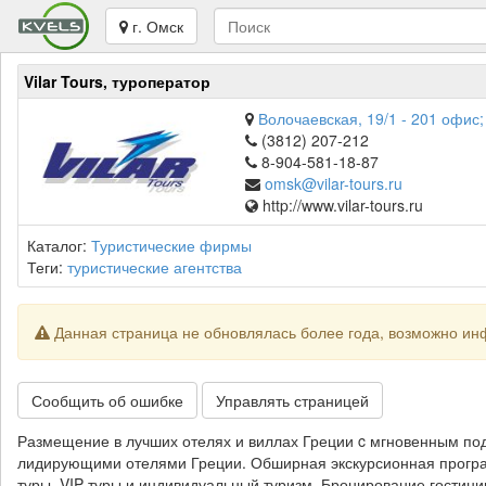
г. Омск
Vilar Tours, туроператор
Волочаевская, 19/1 - 201 офис;
(3812) 207-212
8-904-581-18-87
omsk@vilar-tours.ru
http://www.vilar-tours.ru
Каталог:
Туристические фирмы
Теги:
туристические агентства
Данная страница не обновлялась более года, возможно ин
Сообщить об ошибке
Управлять страницей
Размещение в лучших отелях и виллах Греции c мгновенным по
лидирующими отелями Греции. Обширная экскурсионная прогр
туры. VIP-туры и индивидуальный туризм. Бронирование гостиниц