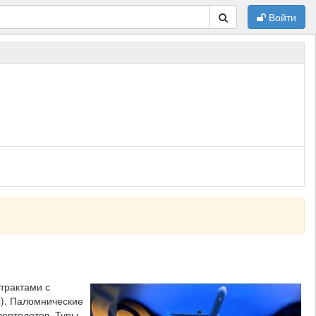
Войти
трактами с
). Паломнические
вертолетов. Туры