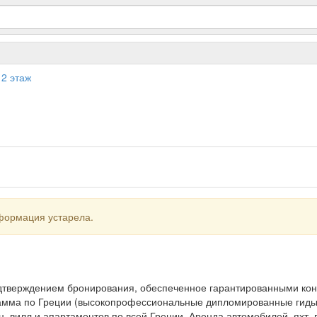
 2 этаж
формация устарела.
дтверждением бронирования, обеспеченное гарантированными кон
амма по Греции (высокопрофессиональные дипломированные гиды
, вилл и апартаментов по всей Греции. Аренда автомобилей, яхт, 