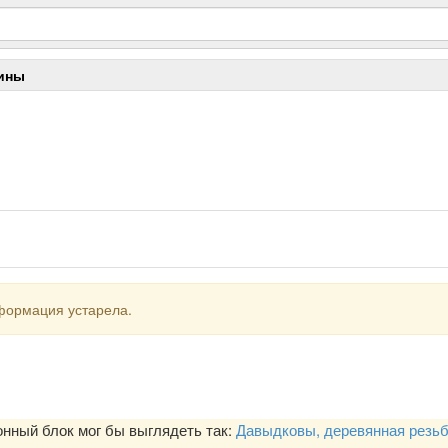
цины
формация устарела.
ный блок мог бы выглядеть так:
Давыдковы, деревянная резь