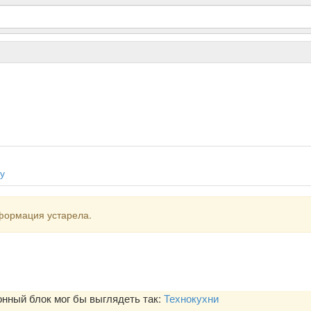
у
формация устарела.
ный блок мог бы выглядеть так:
Технокухни