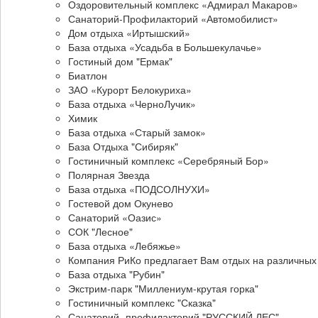
Оздоровительный комплекс «Адмирал Макаров»
Санаторий-Профилакторий «Автомобилист»
Дом отдыха «Иртышский»
База отдыха «Усадьба в Большекулачье»
Гостиный дом "Ермак"
Биатлон
ЗАО «Курорт Белокуриха»
База отдыха «ЧерноЛучик»
Химик
База отдыха «Старый замок»
База Отдыха "Сибиряк"
Гостиничный комплекс «Серебряный Бор»
Полярная Звезда
База отдыха «ПОДСОЛНУХИ»
Гостевой дом Окунево
Санаторий «Оазис»
СОК "Лесное"
База отдыха «Лебяжье»
Компания РиКо предлагает Вам отдых на различных
База отдыха "Рубин"
Экстрим-парк "Миллениум-крутая горка"
Гостиничный комплекс "Сказка"
Санаторий -профилакторий "РУССКИЙ ЛЕС"