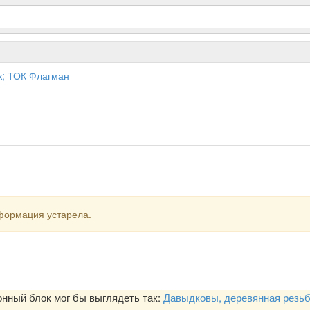
аж; ТОК Флагман
формация устарела.
ный блок мог бы выглядеть так:
Давыдковы, деревянная резь