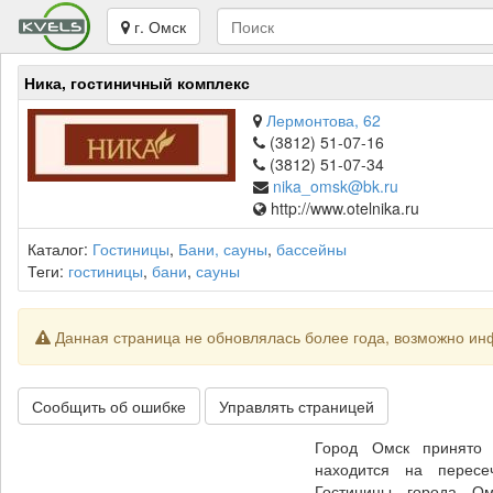
г. Омск
Ника, гостиничный комплекс
Лермонтова, 62
(3812) 51-07-16
(3812) 51-07-34
nika_omsk@bk.ru
http://www.otelnika.ru
Каталог:
Гостиницы
,
Бани, сауны
,
бассейны
Теги:
гостиницы
,
бани
,
сауны
Данная страница не обновлялась более года, возможно ин
Сообщить об ошибке
Управлять страницей
Город Омск принято 
находится на пересеч
Гостиницы города О